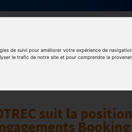
Qui sommes-nous ?
Services & actions
gies de suivi pour améliorer votre expérience de navigatio
lyser le trafic de notre site et pour comprendre la provenan
Numérique
collaborative
Innovation et digitalisation
Mon Parc Num
OTREC suit la positio
 engagements Booking