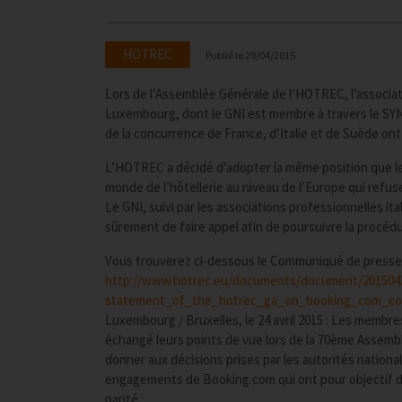
HOTREC
Publié le
29/04/2015
Lors de l’Assemblée Générale de l’HOTREC, l’associati
Luxembourg, dont le GNI est membre à travers le SY
de la concurrence de France, d’Italie et de Suède ont
L’HOTREC a décidé d’adopter la même position que le
monde de l’hôtellerie au niveau de l’Europe qui refuse
Le GNI, suivi par les associations professionnelles 
sûrement de faire appel afin de poursuivre la procéd
Vous trouverez ci-dessous le Communiqué de presse
http://www.hotrec.eu/documents/document/201504
statement_of_the_hotrec_ga_on_booking_com_co
Luxembourg / Bruxelles, le 24 avril 2015 : Les membr
échangé leurs points de vue lors de la 70ème Assemb
donner aux décisions prises par les autorités national
engagements de Booking.com qui ont pour objectif de
parité :