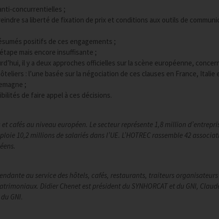
nti-concurrentielles ;
eindre sa liberté de fixation de prix et conditions aux outils de communi
résumés positifs de ces engagements ;
tape mais encore insuffisante ;
hui, il y a deux approches officielles sur la scène européenne, concern
teliers : l’une basée sur la négociation de ces clauses en France, Italie 
lemagne ;
lités de faire appel à ces décisions.
 et cafés au niveau européen. Le secteur représente 1,8 million d’entrepri
loie 10,2 millions de salariés dans l’UE. L’HOTREC rassemble 42 associat
péens.
endante au service des hôtels, cafés, restaurants, traiteurs organisateurs
patrimoniaux. Didier Chenet est président du SYNHORCAT et du GNI, Claud
 du GNI
.