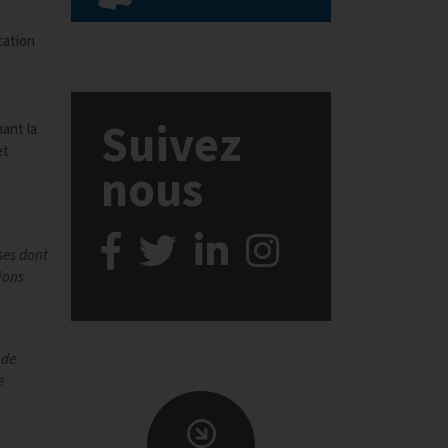
cation
Suivez
ant la
et
nous
ses dont
ions
 de
e