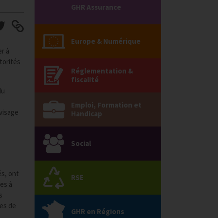
GHR Assurance
Europe & Numérique
er à
torités
Réglementation &
fiscalité
du
Emploi, Formation et
nvisage
Handicap
Social
és, ont
RSE
es à
s
ses de
GHR en Régions