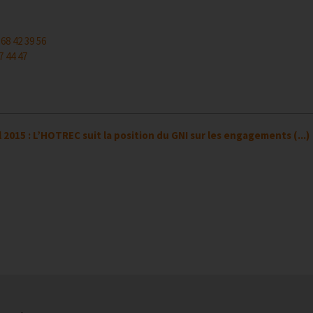
 68 42 39 56
7 44 47
l 2015 : L’HOTREC suit la position du GNI sur les engagements (...)