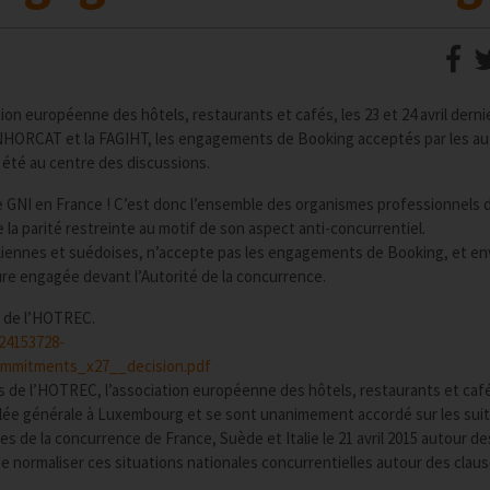
on européenne des hôtels, restaurants et cafés, les 23 et 24 avril derni
NHORCAT et la FAGIHT, les engagements de Booking acceptés par les au
 été au centre des discussions.
 GNI en France ! C’est donc l’ensemble des organismes professionnels 
 la parité restreinte au motif de son aspect anti-concurrentiel.
italiennes et suédoises, n’accepte pas les engagements de Booking, et e
ure engagée devant l’Autorité de la concurrence.
 de l’HOTREC.
24153728-
mmitments_x27__decision.pdf
es de l’HOTREC, l’association européenne des hôtels, restaurants et caf
lée générale à Luxembourg et se sont unanimement accordé sur les suit
es de la concurrence de France, Suède et Italie le 21 avril 2015 autour de
 normaliser ces situations nationales concurrentielles autour des clau