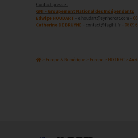
Contact presse :
GNI – Groupement National des Indépendants
Edwige HOUDART
– e.houdart@synhorcat.com –
06
Catherine DE BRUYNE
– contact@fagiht.fr –
06 09 6
>
Europe & Numérique
>
Europe
>
HOTREC
>
Avri