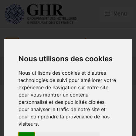
Menu
Europe & Numérique
Nous utilisons des cookies
Actualités
Plateformes en ligne
Economie collaborative
Innovation et digitalisation
Nous utilisons des cookies et d'autres
Mon Parc Num
Informatique
Europe
technologies de suivi pour améliorer votre
expérience de navigation sur notre site,
HOTREC : l’adoption de la loi
pour vous montrer un contenu
personnalisé et des publicités ciblées,
sur les marchés numériques
pour analyser le trafic de notre site et
est une "aubaine" pour les
pour comprendre la provenance de nos
visiteurs.
hôteliers européens