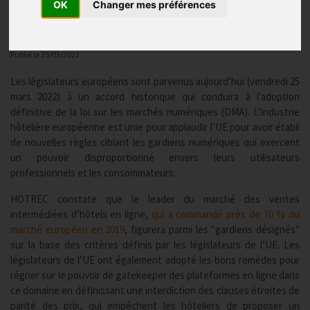
OK
Changer mes préférences
HOTREC
Publié le
25/03/2022
Les législateurs européens sont parvenus aujourd’hui (vendredi 25
mars 2022) à un accord historique qui conduira à l’adoption
définitive de la loi sur les marchés numériques (DMA). L’industrie
hôtelière européenne est unie pour applaudir l’UE pour avoir établi
de nouvelles règles ciblant les gardiens numériques qui exercent
un pouvoir disproportionné envers leurs utilisateurs
professionnels et les consommateurs.
HOTREC constate que le leader du marché des ventes
intermédiées d’hôtels en ligne,
qui a commandé près de 70 % du
marché européen en 2019
, figurera parmi les "gardiens désignés"
sur la base des critères définis par les législateurs de l’UE. Les
législateurs de l’UE ont également adopté les bons remèdes pour
régner sur le pouvoir de gatekeeper des plateformes en ligne dans
ce domaine en définissant une interdiction des clauses étroites de
parité des prix, qui empêchent les hôteliers de proposer un