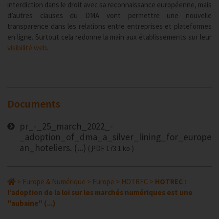
interdiction dans le droit avec sa reconnaissance européenne, mais
d’autres clauses du DMA vont permettre une nouvelle
transparence dans les relations entre entreprises et plateformes
en ligne. Surtout cela redonne la main aux établissements sur leur
visibilité web
.
Documents
pr_-_25_march_2022_-
_adoption_of_dma_a_silver_lining_for_europe
an_hoteliers. (...)
PDF
173.1 ko
>
Europe & Numérique
>
Europe
>
HOTREC
>
HOTREC :
l’adoption de la loi sur les marchés numériques est une
"aubaine" (...)