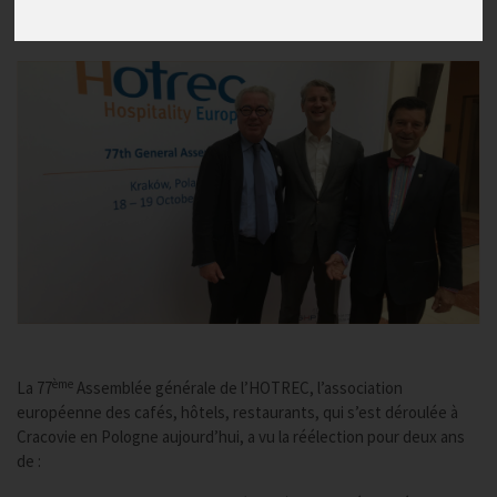
Publié le
18/10/2018
ème
La 77
Assemblée générale de l’HOTREC, l’association
européenne des cafés, hôtels, restaurants, qui s’est déroulée à
Cracovie en Pologne aujourd’hui, a vu la réélection pour deux ans
de :