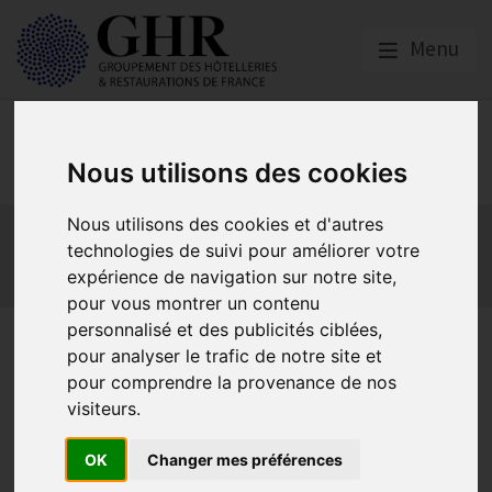
Menu
Europe & Numérique
Nous utilisons des cookies
Nous utilisons des cookies et d'autres
Actualités
Plateformes en ligne
technologies de suivi pour améliorer votre
Economie collaborative
Innovation et digitalisation
expérience de navigation sur notre site,
Mon Parc Num
Informatique
Europe
pour vous montrer un contenu
personnalisé et des publicités ciblées,
L’équipe de France des CHR
pour analyser le trafic de notre site et
réélue à l’HOTREC
pour comprendre la provenance de nos
visiteurs.
OK
Changer mes préférences
HOTREC