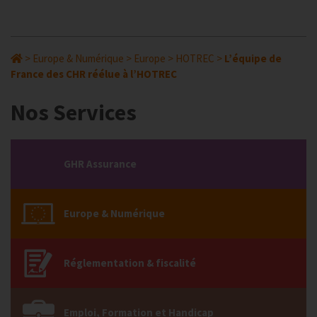
>
Europe & Numérique
>
Europe
>
HOTREC
>
L’équipe de
France des CHR réélue à l’HOTREC
Nos Services
GHR Assurance
Europe & Numérique
Réglementation & fiscalité
Emploi, Formation et Handicap