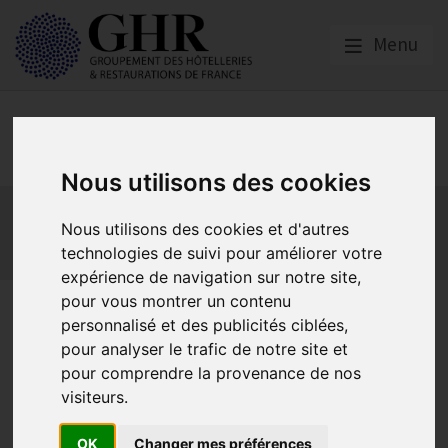
Menu
Europe & Numérique
Nous utilisons des cookies
Actualités
Plateformes en ligne
Nous utilisons des cookies et d'autres
Economie collaborative
Innovation et digitalisation
technologies de suivi pour améliorer votre
Mon Parc Num
Informatique
Europe
expérience de navigation sur notre site,
pour vous montrer un contenu
Les groupes de travail de
personnalisé et des publicités ciblées,
l’HOTREC : Plan de travail du
pour analyser le trafic de notre site et
pour comprendre la provenance de nos
GNI à l’HOTREC pour 2016
visiteurs.
OK
Changer mes préférences