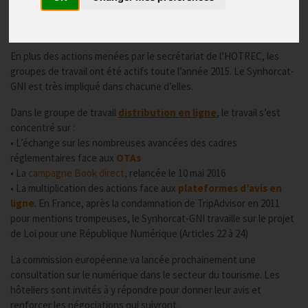
HOTREC
Publié le
04/05/2016
En plus des actions menées par le secrétariat de l’HOTREC, les
groupes de travail ont été actifs toute l’année 2015. Le Synhorcat-
GNI est très impliqué dans chacune d’elles.
Dans le groupe de travail
distribution en ligne
, le travail s’est
concentré sur :
• L’échange sur les nombreuses avancées des cadres
réglementaires face aux
OTAs
• La
campagne Book direct,
relancée le 10 mai 2016
• La multiplication des actions face aux
plateformes d’avis en
ligne
. En France, après la condamnation de TripAdvisor en 2011
pour mentions trompeuses, le Synhorcat-GNI travaille sur le projet
de Loi pour une République Numérique (Articles 22 à 24)
La commission européenne va lancée prochainement une
consultation sur le numérique dans le secteur du tourisme. Les
hôteliers sont invités à y répondre pour donner leur avis et
renforcer les négociations qui suivront.