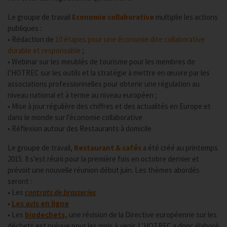
Le groupe de travail
Economie collaborative
multiplie les actions
publiques :
• Rédaction de
10 étapes pour une économie dite collaborative
durable et responsable
;
• Webinar sur les meublés de tourisme pour les membres de
l’HOTREC sur les outils et la stratégie à mettre en œuvre par les
associations professionnelles pour obtenir une régulation au
niveau national et à terme au niveau européen ;
• Mise à jour régulière des chiffres et des actualités en Europe et
dans le monde sur l’économie collaborative
• Réflexion autour des Restaurants à domicile
Le groupe de travail,
Restaurant & cafés
a été créé au printemps
2015. Il s’est réuni pour la première fois en octobre dernier et
prévoit une nouvelle réunion début juin. Les thèmes abordés
seront :
• Les
contrats de brasseries
•
Les avis en ligne
• Les
biodechets,
une révision de la Directive européenne sur les
déchets est prévue pour les mois à venir. L’HOTREC a donc élaboré