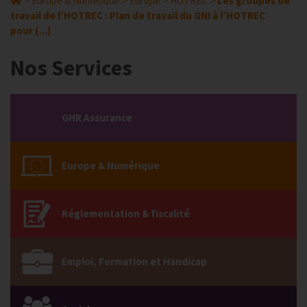
>
Europe & Numérique
>
Europe
>
HOTREC
>
Les groupes de
travail de l’HOTREC : Plan de travail du GNI à l’HOTREC
pour (...)
Nos Services
GHR Assurance
Europe & Numérique
Réglementation & fiscalité
Emploi, Formation et Handicap