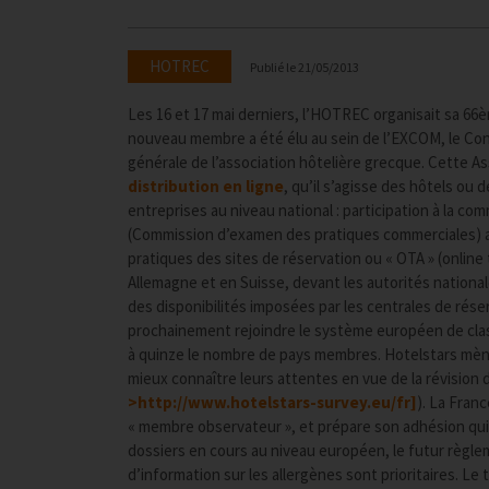
HOTREC
Publié le
21/05/2013
Les 16 et 17 mai derniers, l’HOTREC organisait sa 66
nouveau membre a été élu au sein de l’EXCOM, le Conse
générale de l’association hôtelière grecque. Cette A
distribution en ligne
, qu’il s’agisse des hôtels ou 
entreprises au niveau national : participation à la c
(Commission d’examen des pratiques commerciales) au s
pratiques des sites de réservation ou « OTA » (online
Allemagne et en Suisse, devant les autorités national
des disponibilités imposées par les centrales de rés
prochainement rejoindre le système européen de cla
à quinze le nombre de pays membres. Hotelstars mèn
mieux connaître leurs attentes en vue de la révision 
>http://www.hotelstars-survey.eu/fr
]
). La Fran
« membre observateur », et prépare son adhésion qui 
dossiers en cours au niveau européen, le futur règle
d’information sur les allergènes sont prioritaires. Le t