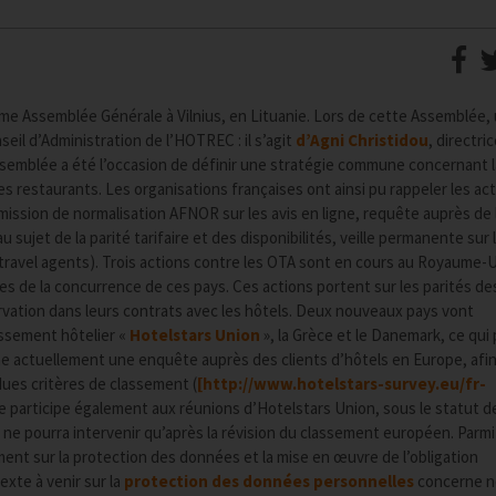
ème Assemblée Générale à Vilnius, en Lituanie. Lors de cette Assemblée,
il d’Administration de l’HOTREC : il s’agit
d’Agni Christidou
, directri
ssemblée a été l’occasion de définir une stratégie commune concernant l
des restaurants. Les organisations françaises ont ainsi pu rappeler les ac
ommission de normalisation AFNOR sur les avis en ligne, requête auprès de
ujet de la parité tarifaire et des disponibilités, veille permanente sur 
 travel agents). Trois actions contre les OTA sont en cours au Royaume-U
es de la concurrence de ces pays. Ces actions portent sur les parités des
ervation dans leurs contrats avec les hôtels. Deux nouveaux pays vont
ssement hôtelier «
Hotelstars Union
», la Grèce et le Danemark, ce qui
e actuellement une enquête auprès des clients d’hôtels en Europe, afi
dues critères de classement (
[
http://www.hotelstars-survey.eu/fr-
ce participe également aux réunions d’Hotelstars Union, sous le statut d
ne pourra intervenir qu’après la révision du classement européen. Parmi
ment sur la protection des données et la mise en œuvre de l’obligation
exte à venir sur la
protection des données personnelles
concerne n