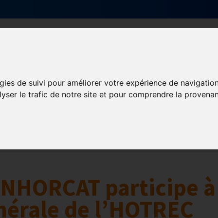
Qui sommes-nous ?
Services & actions
gies de suivi pour améliorer votre expérience de navigatio
lyser le trafic de notre site et pour comprendre la provenan
Numérique
collaborative
Innovation et digitalisation
Mon Parc Num
SYNHORCAT participe à
nérale de l’HOTREC