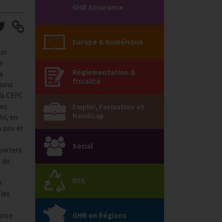
GHR Assurance
Europe & Numérique
 un
ce
Réglementation &
a
fiscalité
tions
 la CEPC
les
Emploi, Formation et
Handicap
ni, en
 prix et
Social
 portera
n de
RSE
e
 les
otre
GHR en Régions