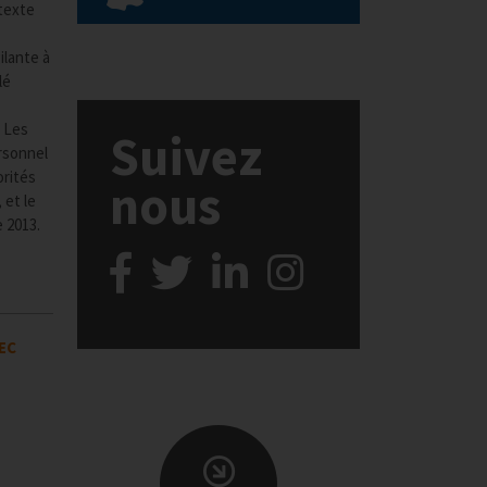
 texte
ilante à
lé
. Les
Suivez
rsonnel
orités
nous
 et le
 2013.
REC