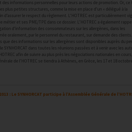
t des informations personnelles pour leurs actions de promotion. Or, ce
es plus petites structures, comme la mise en place d’un « délégué à la
n d’assurer le respect du règlement. L’HOTREC est particulièrement vig
tre métier et ses PME/TPE dans ce dossier. L’HOTREC a également rappe
gation d’information des consommateurs sur les allergènes, dans les
vrée oralement, par le personnel du restaurant, sur demande des clients
s que des informations sur les allergènes sont disponibles auprès du pe
 par le SYNHORCAT dans toutes les réunions passées et à venir avec les aut
’HOTREC afin de suivre au plus près les négociations nationales en cours,
érale de l’HOTREC se tiendra à Athènes, en Grèce, les 17 et 18 octobre
2013 : Le SYNHORCAT participe à l’Assemblée Générale de l’HOT