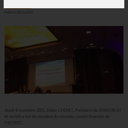
HOTREC
Publié le
05/11/2015
Jeudi 4 novembre 2015, Didier CHENET, Président du SYNHORCAT
et du GNI a été élu membre du nouveau comité financier de
l’HOTREC.