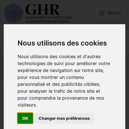
Menu
Europe & Numérique
Nous utilisons des cookies
Nous utilisons des cookies et d'autres
Actualités
Plateformes en ligne
technologies de suivi pour améliorer votre
Economie collaborative
Innovation et digitalisation
expérience de navigation sur notre site,
Mon Parc Num
Informatique
Europe
pour vous montrer un contenu
personnalisé et des publicités ciblées,
Novembre 2015 Mr Chenet élu
pour analyser le trafic de notre site et
pour comprendre la provenance de nos
au comité financier de
visiteurs.
l’HOTREC
OK
Changer mes préférences