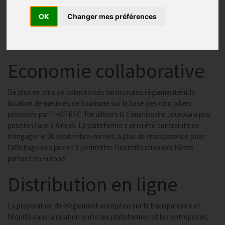
Publié le
25/10/2018
OK
Changer mes préférences
Lors de chaque Assemblée générale de
l’HOTREC
, le Directeur
général annonce l’avancée des dossiers en cours au niveau
européen. Voici le point à l’Automne 2018 après l’
AG de Cracovie
.
Economie collaborative
De plus en plus de collectivités territoriales réglementent la
location de meublés de tourisme sur la base des cinq piliers
proposés par l’HOTREC. Par ailleurs la Commissaire Jourova a pris
position face à Airbnb. La plateforme a ainsi été contrainte de
s’engager le 20 septembre dernier, à plus de transparence pour
l’affichage des prix et à permettre l’identification des hôtes
partout en Europe.
Distribution en ligne
La proposition de Règlement européen sur la transparence et
l’équité dans la relation entre les plateformes et les entreprises,