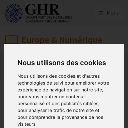
Menu
Europe & Numérique
Actualités
Plateformes en ligne
Nous utilisons des cookies
Economie collaborative
Innovation et digitalisation
Mon Parc Num
Informatique
Europe
Nous utilisons des cookies et d'autres
technologies de suivi pour améliorer votre
Point sur l’état des dossiers
expérience de navigation sur notre site,
pour vous montrer un contenu
européens (fin 2018)
personnalisé et des publicités ciblées,
pour analyser le trafic de notre site et
pour comprendre la provenance de nos
HOTREC
visiteurs.