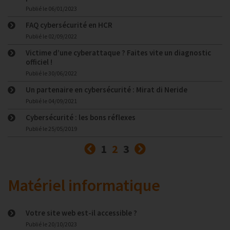
Publié le
06/01/2023
FAQ cybersécurité en HCR
Publié le
02/09/2022
Victime d’une cyberattaque ? Faites vite un diagnostic
officiel !
Publié le
30/06/2022
Un partenaire en cybersécurité : Mirat di Neride
Publié le
04/09/2021
Cybersécurité : les bons réflexes
Publié le
25/05/2019
Précédent
(courante)
Suivant
1
2
3
Matériel informatique
Votre site web est-il accessible ?
Publié le
20/10/2023