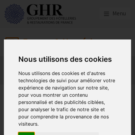
Menu
Europe & Numérique
Nous utilisons des cookies
Actualités
Plateformes en ligne
Economie collaborative
Innovation et digitalisation
Nous utilisons des cookies et d'autres
Mon Parc Num
Informatique
Europe
technologies de suivi pour améliorer votre
expérience de navigation sur notre site,
Informatique
pour vous montrer un contenu
personnalisé et des publicités ciblées,
pour analyser le trafic de notre site et
Sécurisation des paiements en ligne
pour comprendre la provenance de nos
Publié le
24/06/2022
visiteurs.
Authentification forte du client pour les transactions en