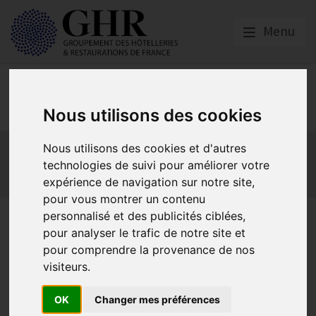
Menu
Europe & Numérique
Nous utilisons des cookies
Actualités
Plateformes en ligne
Nous utilisons des cookies et d'autres
Economie collaborative
Innovation et digitalisation
technologies de suivi pour améliorer votre
expérience de navigation sur notre site,
Mon Parc Num
Informatique
Europe
pour vous montrer un contenu
personnalisé et des publicités ciblées,
Authentification forte du
pour analyser le trafic de notre site et
client pour les transactions
pour comprendre la provenance de nos
visiteurs.
en ligne : l’HOTREC demande
un délai supplémentaire et
OK
Changer mes préférences