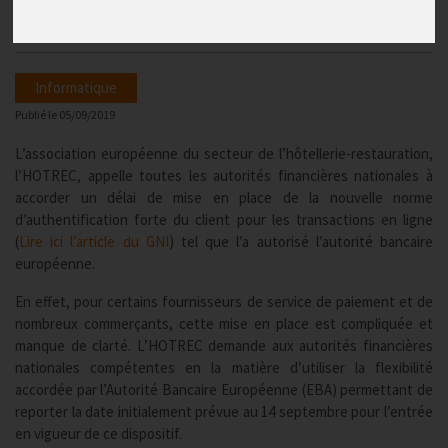
une coordination européenne
Informatique
Publié le
05/09/2019
L’association européenne du secteur de l’hôtellerie-restauration,
l’HOTREC, appelle toutes les autorités financières nationales à
accorder un délai de mise en place de la nouvelle norme
d’authentification forte du client pour les transactions en ligne
(
Lire ici l’article du GNI
) tel que l’a autorisé l’autorité bancaire
européenne.
En effet, pour certains fournisseurs de service de paiement et de
nombreux commerçants, cette mise en place est compliquée et
manque de clarté. L’HOTREC demande aux autorités financières
nationales compétentes en la matière d’utiliser la flexibilité
accordée par l’Autorité Bancaire Européenne (EBA) permettant de
reporter la date initialement prévue au 14 septembre pour l’entrée
en vigueur de ce dispositif.