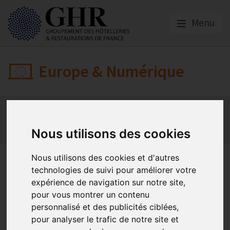
Menu
Europe & Numérique
Actualités
Plateformes en ligne
Economie collaborative
Innovation et digitalisation
Nous utilisons des cookies
Mon Parc Num
Informatique
Europe
Nous utilisons des cookies et d'autres
Alerte : deux cyberattaques
technologies de suivi pour améliorer votre
sur vos extranets
expérience de navigation sur notre site,
pour vous montrer un contenu
Booking.com
personnalisé et des publicités ciblées,
pour analyser le trafic de notre site et