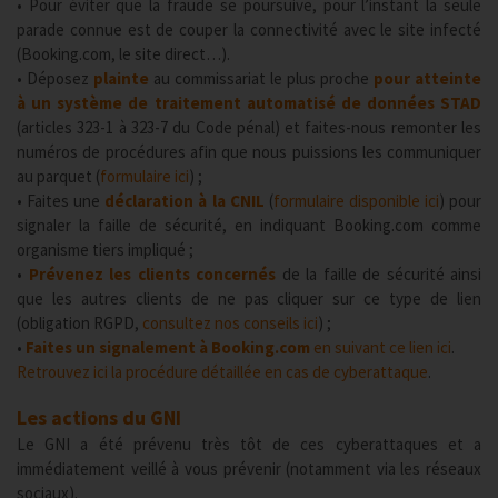
• Pour éviter que la fraude se poursuive, pour l’instant la seule
parade connue est de couper la connectivité avec le site infecté
(Booking.com, le site direct…).
• Déposez
plainte
au commissariat le plus proche
pour atteinte
à un système de traitement automatisé de données STAD
(articles 323-1 à 323-7 du Code pénal) et faites-nous remonter les
numéros de procédures afin que nous puissions les communiquer
au parquet (
formulaire ici
) ;
• Faites une
déclaration à la CNIL
(
formulaire disponible ici
) pour
signaler la faille de sécurité, en indiquant Booking.com comme
organisme tiers impliqué ;
•
Prévenez les clients concernés
de la faille de sécurité ainsi
que les autres clients de ne pas cliquer sur ce type de lien
(obligation RGPD,
consultez nos conseils ici
) ;
•
Faites un signalement à Booking.com
en suivant ce lien ici
.
Retrouvez ici la procédure détaillée en cas de cyberattaque
.
Les actions du GNI
Le GNI a été prévenu très tôt de ces cyberattaques et a
immédiatement veillé à vous prévenir (notamment via les réseaux
sociaux).