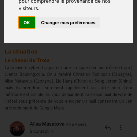
pour comprendre la provenance de nos
Cybersécurité
visiteurs.
Publié le
13/01/2023
OK
Changer mes préférences
Depuis une semaine le GNI vous alerte sur deux cyberattaques qui
interviennent via votre extranet Booking.com. Voici des
informations détaillées et les procédures à suivre.
La situation
Le cheval de Troie
La première cyberattaque est une arnaque bien montée de (faux)
clients Booking.com. On a repéré Christian Robinson (Espagne),
Alisa Matasova (Espagne), Lie Hang (Chine) et Song Jerem (Chine)
mais ils prendront sûrement rapidement un autre nom. Leur
méthode est simple, ils vous demandent l’adresse mail directe de
l’hôtel sous prétexte de vous envoyer un mail contenant un lien
prétendument de Google Maps.