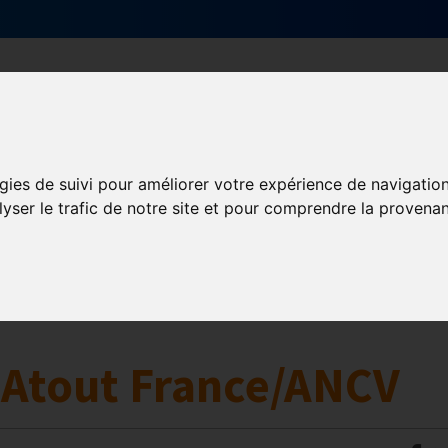
Qui sommes-nous ?
Services & actions
gies de suivi pour améliorer votre expérience de navigatio
Numérique
lyser le trafic de notre site et pour comprendre la provenan
collaborative
Innovation et digitalisation
Mon Parc Num
g Atout France/ANCV