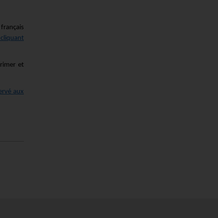
t français
 cliquant
rimer et
servé aux