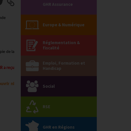
GHR Assurance
ande
Europe & Numérique
Réglementation &
fiscalité
pie de la
Emploi, Formation et
Handicap
R a reçu
uvrir ni
Social
RSE
GHR en Régions