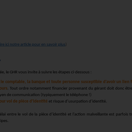
ire ici notre article pour en savoir plus
)
?
ée, le GHR vous invite à suivre les étapes ci-dessous :
le comptable, la banque et toute personne susceptible d’avoir un lien f
ours
. Tout ordre notamment financier provenant du gérant doit donc être
moyen de communication (typiquement le téléphone !)
our vol de pièce d’identité
et risque d’usurpation d’identité.
délai entre le vol de la pièce d’identité et l’action malveillante est parfois t
ipes.