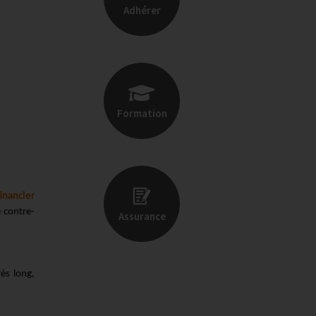
Adhérer
Formation
inancier
 contre-
Assurance
rès long,