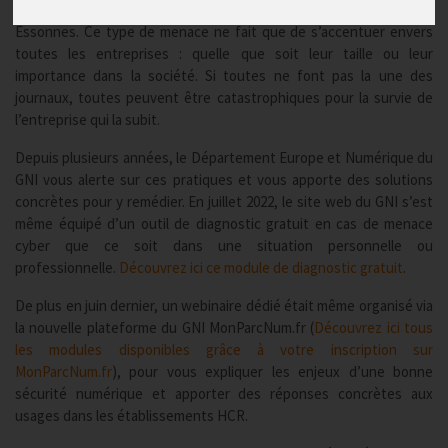
Fin août 2022, une cyberattaque majeure cible l’hôpital de Corbeil-
Essonnes. Ce type de menace ne fait que de s’accentuer envers
toutes les entreprises : quelle que soit leur taille ou leur
importance dans la société. Si toutes ne font pas la une des
journaux, toutes peuvent être catastrophiques pour la survie de
l’entreprise qui la subit.
Depuis plusieurs années, le Département Europe et Numérique du
GNI vous alerte sur ces pratiques et vous apporte des solutions
concrètes pour y remédier. En juillet 2022, le site web du GNI s’est
même équipé d’un outil de diagnostic gratuit en cas de menace
cyber que ce soit dans une situation personnelle ou
professionnelle.
Découvrez ici ce module de diagnostic gratuit
.
De plus en juin dernier, un webinaire dédié était même organisé via
la nouvelle plateforme du GNI MonParcNum.fr (
Découvrez ici tous
les modules disponibles grâce à votre inscription sur
MonParcNum.fr
), pour vous expliquer les enjeux d’une bonne
sécurité numérique et apporter des réponses concrètes aux
usages dans les établissements HCR.