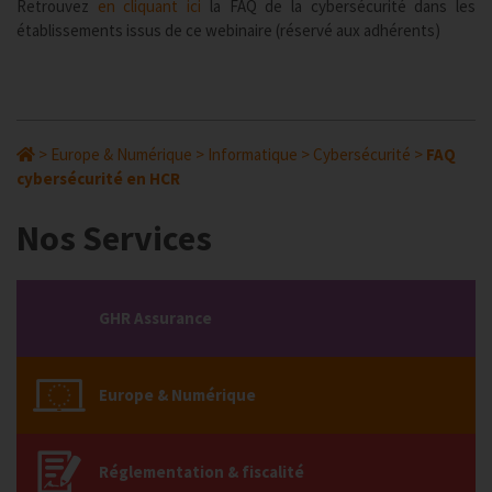
Retrouvez
en cliquant ici
la FAQ de la cybersécurité dans les
établissements issus de ce webinaire (réservé aux adhérents)
>
Europe & Numérique
>
Informatique
>
Cybersécurité
>
FAQ
cybersécurité en HCR
Nos Services
GHR Assurance
Europe & Numérique
Réglementation & fiscalité