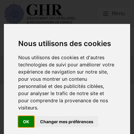
Menu
Europe & Numérique
Nous utilisons des cookies
Nous utilisons des cookies et d'autres
Actualités
Plateformes en ligne
technologies de suivi pour améliorer votre
Economie collaborative
Innovation et digitalisation
expérience de navigation sur notre site,
Mon Parc Num
Informatique
Europe
pour vous montrer un contenu
personnalisé et des publicités ciblées,
FAQ cybersécurité en HCR
pour analyser le trafic de notre site et
pour comprendre la provenance de nos
visiteurs.
Cybersécurité
OK
Changer mes préférences
Publié le
02/09/2022