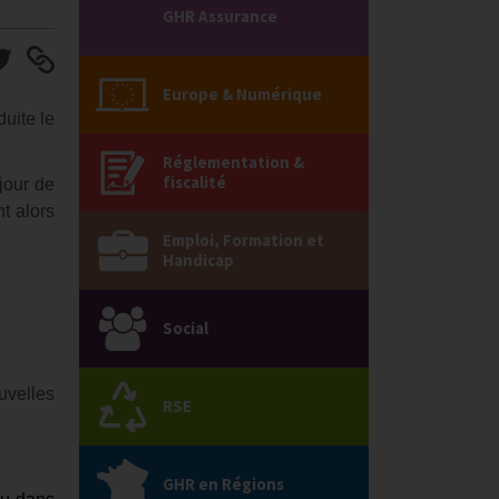
GHR Assurance
Europe & Numérique
uite le
Réglementation &
fiscalité
jour de
t alors
Emploi, Formation et
Handicap
Social
ouvelles
RSE
GHR en Régions