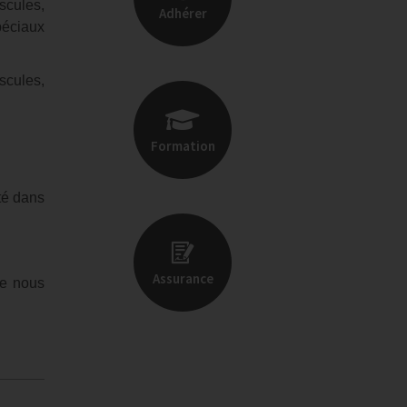
scules,
Adhérer
péciaux
scules,
Formation
té dans
Assurance
ue nous