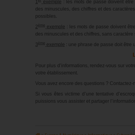
er
1
exemple
: les mots de passe doivent êtr
des minuscules, des chiffres et des caractère
possibles.
ème
2
exemple
: les mots de passe doivent êt
des minuscules et des chiffres, sans caractère 
ème
3
exemple
: une phrase de passe doit être 
Pour plus d’informations, rendez-vous sur vot
votre établissement.
Vous avez encore des questions ? Contactez-
Si vous êtes victime d’une tentative d’escro
puissions vous assister et partager l’informati