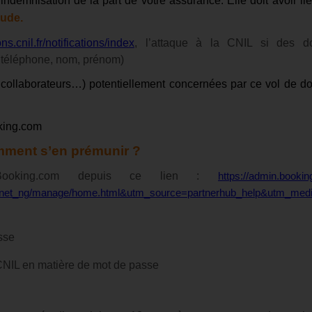
 indemnisation de la part de votre assurance. Elle doit avoir li
aude.
ons.cnil.fr/notifications/index
, l’attaque à la CNIL si des d
 téléphone, nom, prénom)
, collaborateurs…) potentiellement concernées par ce vol de d
king.com
ment s’en prémunir ?
r Booking.com depuis ce lien :
https://admin.booki
ranet_ng/manage/home.html&utm_source=partnerhub_help&utm_med
sse
NIL en matière de mot de passe