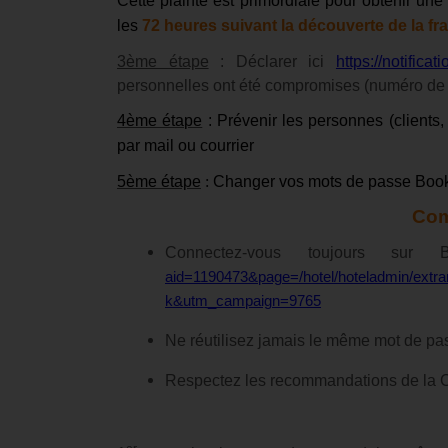
Cette plainte est primordiale pour obtenir une
les
72 heures suivant la découverte de la fr
3ème étape
: Déclarer ici
https://notificati
personnelles ont été compromises (numéro de
4ème étape
: Prévenir les personnes (clients
par mail ou courrier
5ème étape
:
Changer vos mots de passe Boo
Com
Connectez-vous toujours su
aid=1190473&page=/hotel/hoteladmin/ext
k&utm_campaign=9765
Ne réutilisez jamais le même mot de pa
Respectez les recommandations de la C