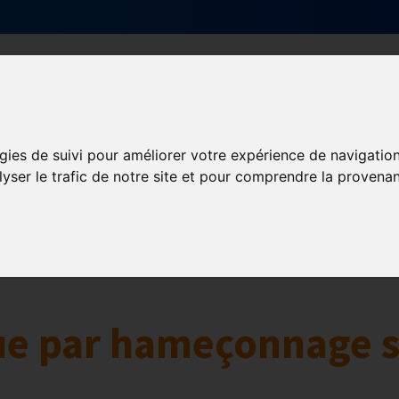
Qui sommes-nous ?
Services & actions
gies de suivi pour améliorer votre expérience de navigatio
Numérique
lyser le trafic de notre site et pour comprendre la provenan
collaborative
Innovation et digitalisation
Mon Parc Num
ue par hameçonnage 