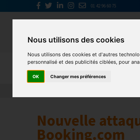
01 42 96 60 75
Nous utilisons des cookies
Nous utilisons des cookies et d'autres technolo
Europe & 
personnalisé et des publicités ciblées, pour ana
OK
Changer mes préférences
Actualités
Plateformes en ligne
Economie 
Nouvelle attaq
Booking.com