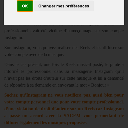
Publié le
13/06/2024
OK
Changer mes préférences
Contexte
Nous avons récemment été informés qu’au moins un
professionnel avait été victime d’hameçonnage sur son compte
Instagram.
Sur Instagram, vous pouvez réaliser des Reels et les diffuser sur
votre compte avec de la musique.
Dans le cas présent, une fois le Reels musical posté, le pirate a
informé le professionnel dans sa messagerie Instagram qu’il
n’avait pas les droits d’auteur sur cette musique et lui a demandé
de répondre à sa demande en envoyant le mot « Bonjour ».
Sachez qu’Instagram ne vous notifiera pas, aussi bien pour
votre compte personnel que pour votre compte professionnel,
d’une violation de droit d’auteur sur un Reels car Instagram
a passé un accord avec la SACEM vous permettant de
diffuser légalement les musiques proposées.