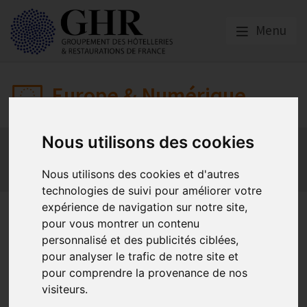
Menu
Europe & Numérique
Nous utilisons des cookies
Actualités
Plateformes en ligne
Economie collaborative
Innovation et digitalisation
Nous utilisons des cookies et d'autres
Mon Parc Num
Informatique
Europe
technologies de suivi pour améliorer votre
expérience de navigation sur notre site,
Vigilance : Hameçonnage sur
pour vous montrer un contenu
Instagram
personnalisé et des publicités ciblées,
pour analyser le trafic de notre site et
pour comprendre la provenance de nos
visiteurs.
Cybersécurité