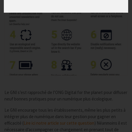
Le GNI s’est rapproché de l’ONG Digital for the planet pour diffuser
neuf bonnes pratiques pour un numérique plus écologique.
Le GNI encourage tous les établissements, même les plus petits à
intégrer plus de numérique dans leur gestion pour gagner en
efficacité (
Lire ici notre article sur cette question
) Néanmoins il est
nécessaire d’accompagner ce changement en prenant tout de