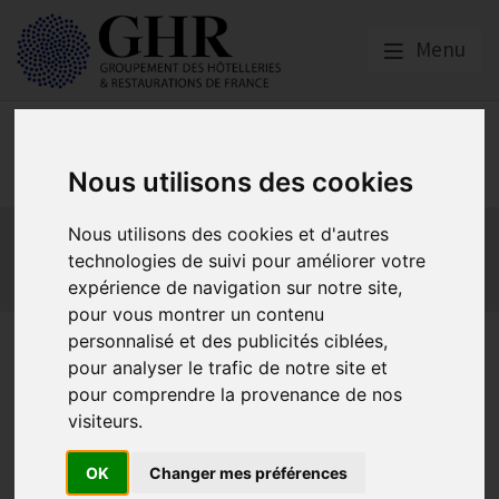
Menu
Europe & Numérique
Nous utilisons des cookies
Actualités
Plateformes en ligne
Nous utilisons des cookies et d'autres
Economie collaborative
Innovation et digitalisation
technologies de suivi pour améliorer votre
expérience de navigation sur notre site,
Mon Parc Num
Informatique
Europe
pour vous montrer un contenu
personnalisé et des publicités ciblées,
Le numérique écologique
pour analyser le trafic de notre site et
pour comprendre la provenance de nos
visiteurs.
Informatique
Publié le
23/11/2018
OK
Changer mes préférences