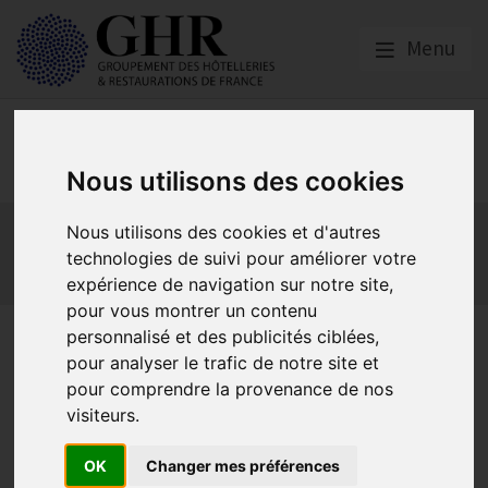
Menu
Europe & Numérique
Nous utilisons des cookies
Actualités
Plateformes en ligne
Nous utilisons des cookies et d'autres
Economie collaborative
Innovation et digitalisation
technologies de suivi pour améliorer votre
Mon Parc Num
Informatique
Europe
expérience de navigation sur notre site,
pour vous montrer un contenu
Publication d’un guide
personnalisé et des publicités ciblées,
pour analyser le trafic de notre site et
pratique pour les TPE et PME :
pour comprendre la provenance de nos
choisir ses offres internet,
visiteurs.
téléphonie fixe et mobile
OK
Changer mes préférences