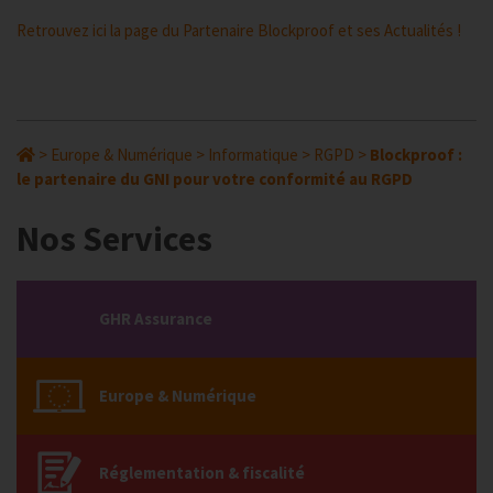
Retrouvez ici la page du Partenaire Blockproof et ses Actualités !
>
Europe & Numérique
>
Informatique
>
RGPD
>
Blockproof :
le partenaire du GNI pour votre conformité au RGPD
Nos Services
GHR Assurance
Europe & Numérique
Réglementation & fiscalité