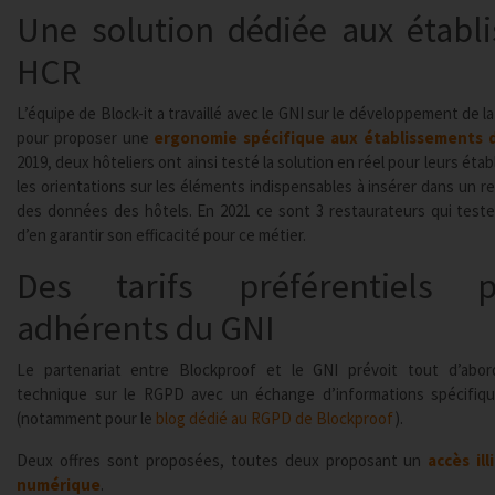
Une solution dédiée aux établ
HCR
L’équipe de Block-it a travaillé avec le GNI sur le développement de l
pour proposer une
ergonomie spécifique aux établissements 
2019, deux hôteliers ont ainsi testé la solution en réel pour leurs ét
les orientations sur les éléments indispensables à insérer dans un r
des données des hôtels. En 2021 ce sont 3 restaurateurs qui tester
d’en garantir son efficacité pour ce métier.
Des tarifs préférentiels 
adhérents du GNI
Le partenariat entre Blockproof et le GNI prévoit tout d’abor
technique sur le RGPD avec un échange d’informations spécifiq
(notamment pour le
blog dédié au RGPD de Blockproof
).
Deux offres sont proposées, toutes deux proposant un
accès ill
numérique
.