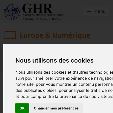
Menu
Europe & Numérique
Actualités
Plateformes en ligne
Economie collaborative
Innovation et digitalisation
Nous utilisons des cookies
Mon Parc Num
Informatique
Europe
Nous utilisons des cookies et d'autres technologie
Blockproof : le partenaire du 
suivi pour améliorer votre expérience de navigatio
notre site, pour vous montrer un contenu personnal
votre conformité au RGPD
des publicités ciblées, pour analyser le trafic de no
et pour comprendre la provenance de nos visiteurs
RGPD
OK
Changer mes préférences