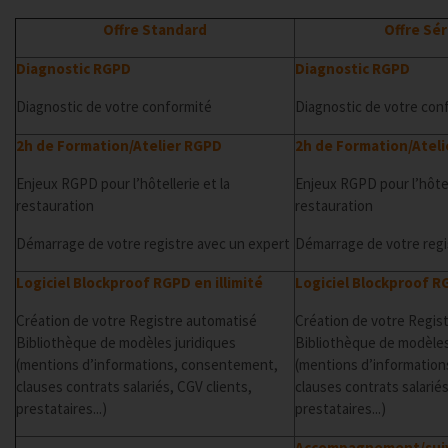
Offre Standard
Offre Sé
Diagnostic RGPD
Diagnostic RGPD
Diagnostic de votre conformité
Diagnostic de votre con
2h de Formation/Atelier RGPD
2h de Formation/Atel
Enjeux RGPD pour l’hôtellerie et la
Enjeux RGPD pour l’hôtell
restauration
restauration
Démarrage de votre registre avec un expert
Démarrage de votre regi
Logiciel Blockproof RGPD en illimité
Logiciel Blockproof RG
Création de votre Registre automatisé
Création de votre Regis
Bibliothèque de modèles juridiques
Bibliothèque de modèles
(mentions d’informations, consentement,
(mentions d’informatio
clauses contrats salariés, CGV clients,
clauses contrats salariés
prestataires...)
prestataires...)
Accompagnement/suivi