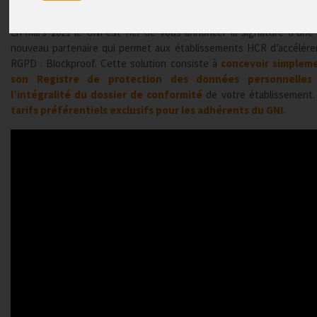
Publié le
27/05/2021
En mars 2021 le GNI est fier de vous annoncer la signature d’une
nouveau partenaire qui permet aux établissements HCR d’accélérer
RGPD : Blockproof. Cette solution consiste à
concevoir simplem
son Registre de protection des données personnelles
l’intégralité du dossier de conformité
de votre établissement
tarifs préférentiels exclusifs pour les adhérents du GNI.