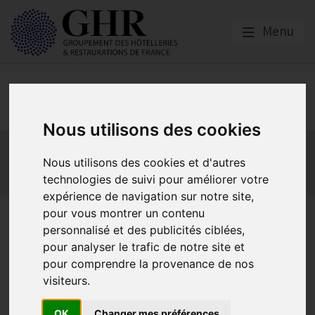
Menu
Europe & Numérique
Nous utilisons des cookies
Actualités
Plateformes en ligne
Nous utilisons des cookies et d'autres
Economie collaborative
Innovation et digitalisation
technologies de suivi pour améliorer votre
Mon Parc Num
Informatique
Europe
expérience de navigation sur notre site,
pour vous montrer un contenu
Chéque France Num
personnalisé et des publicités ciblées,
prolongé : idéal pour
pour analyser le trafic de notre site et
pour comprendre la provenance de nos
s’assurer d’être conforme au
visiteurs.
RGPD
OK
Changer mes préférences