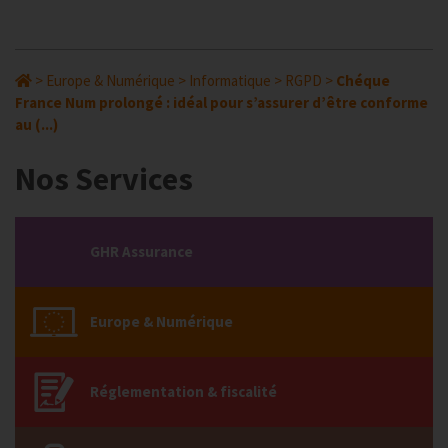
>
Europe & Numérique
>
Informatique
>
RGPD
>
Chéque
France Num prolongé : idéal pour s’assurer d’être conforme
au (...)
Nos Services
GHR Assurance
Europe & Numérique
Réglementation & fiscalité