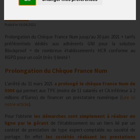
RGPD
Publié le
16/04/2021
Prolongation du Chèque France Num jusqu’au 30 juin 2021 + tarifs
préférentiels dédiés aux adhérents GNI pour la solution
Blockproof = de nombreux établissements HCR conforme au
RGPD pour un coût (très !) limité !
Prolongation du Chèque France Num
L’arrêté du 31 mars 2021
a prolongé le chèque France Num de
500€
qui permet aux TPE (moins de 11 salariés et CA inférieur à 2
millions d’Euros) de financer un prestataire numérique (
Lire ici
notre article
).
Pour l’obtenir
les démarches sont simplement à réaliser en
ligne par le gérant
de l’établissement ou un tiers lié par un
contrat de prestation de type expert-comptable ou société de
portage. En effet
les sociétés réalisant les prestations