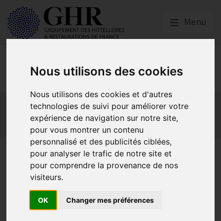
Menu
Europe & Numérique
Nous utilisons des cookies
Nous utilisons des cookies et d'autres
Actualités
Plateformes en ligne
technologies de suivi pour améliorer votre
Economie collaborative
Innovation et digitalisation
expérience de navigation sur notre site,
Mon Parc Num
Informatique
Europe
pour vous montrer un contenu
personnalisé et des publicités ciblées,
Bonnes pratiques
pour analyser le trafic de notre site et
pour comprendre la provenance de nos
numériques
visiteurs.
OK
Changer mes préférences
Les mentions légales d’un site web
Publié le
04/09/2023