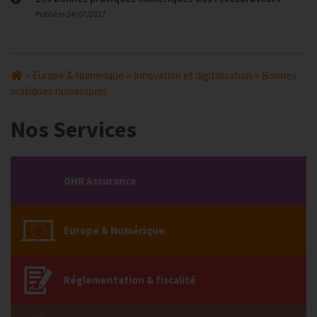
Publié le
24/07/2017
>
Europe & Numérique
>
Innovation et digitalisation
>
Bonnes
pratiques numériques
Nos Services
GHR Assurance
Europe & Numérique
Réglementation & fiscalité