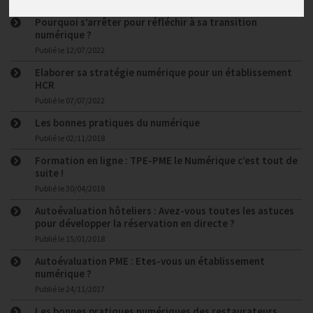
Pourquoi s’arrêter pour réfléchir à sa transition
numérique ?
Publié le
12/07/2022
Elaborer sa stratégie numérique pour un établissement
HCR
Publié le
07/07/2022
Les bonnes pratiques du numérique
Publié le
02/11/2018
Formation en ligne : TPE-PME le Numérique c’est tout de
suite !
Publié le
30/04/2018
Autoévaluation hôteliers : Avez-vous toutes les astuces
pour développer la réservation en directe ?
Publié le
15/01/2018
Autoévaluation PME : Etes-vous un établissement
numérique ?
Publié le
24/11/2017
Les bonnes pratiques numériques des restaurateurs