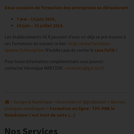
Deux sessions de formation
des entreprises se dérouleront
7 mai - 10 juin 2018,
10 juin – 15 juillet 2018.
Les établissements HCR peuvent d’ores-et-déjà se pré-inscrire à
ces formations en suivant ce lien :
http://www.formation-
tpepme.fr/inscription
N’oubliez pas de cocher la
case Fafih
!
Pour toute information complémentaire vous pouvez
contacter Véronique MARTENS :
v.martens@gni-hcr.fr
>
Europe & Numérique
>
Innovation et digitalisation
>
Bonnes
pratiques numériques
>
Formation en ligne : TPE-PME le
Numérique c’est tout de suite (...)
Nos Services