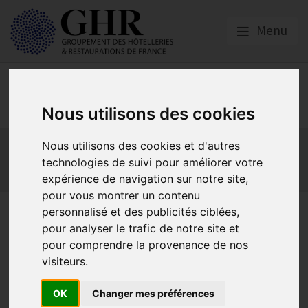
Menu
Europe & Numérique
Nous utilisons des cookies
Actualités
Plateformes en ligne
Nous utilisons des cookies et d'autres
Economie collaborative
Innovation et digitalisation
technologies de suivi pour améliorer votre
expérience de navigation sur notre site,
Mon Parc Num
Informatique
Europe
pour vous montrer un contenu
Formation en ligne : TPE-PME
personnalisé et des publicités ciblées,
pour analyser le trafic de notre site et
le Numérique c’est tout de
pour comprendre la provenance de nos
suite !
visiteurs.
OK
Changer mes préférences