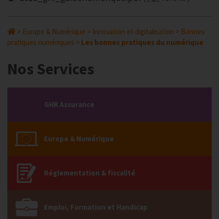
>
Europe & Numérique
>
Innovation et digitalisation
>
Bonnes
pratiques numériques
>
Les bonnes pratiques du numérique
Nos Services
GHR Assurance
Europe & Numérique
Réglementation & fiscalité
Emploi, Formation et Handicap