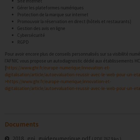
Site internet
Gérer les plateformes numériques
Protection de la marque sur internet
Promouvoir la réservation en direct (hôtels et restaurants)
Gestion des avis en ligne
Cybersécurité
RGPD
Pour avoir encore plus de conseils personnalisés sur sa visibilité numé
l’AFNIC vous propose un autodiagnostic dédié aux établissements HC
[
https://www.ghr.fr/europe-numerique/innovation-et-
digitalisation/article/autoevaluation-reussir-avec-le-web-pour-un-et
>https://www.ghr.fr/europe-numerique/innovation-et-
digitalisation/article/autoevaluation-reussir-avec-le-web-pour-un-et
Documents
2018_gni_guidenumerique.pdf
PDF
767.9 ko