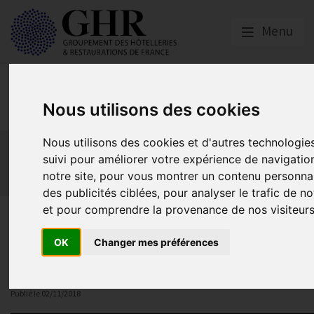
Menu
Europe & Numérique
Nous utilisons des cookies
Nous utilisons des cookies et d'autres technologie
Actualités
Plateformes en ligne
suivi pour améliorer votre expérience de navigatio
Economie collaborative
Innovation et digitalisation
notre site, pour vous montrer un contenu personnal
Mon Parc Num
Informatique
Europe
des publicités ciblées, pour analyser le trafic de no
et pour comprendre la provenance de nos visiteurs
Les bonnes pratiques du numé
OK
Changer mes préférences
Bonnes pratiques numériques
Publié le
02/11/2018