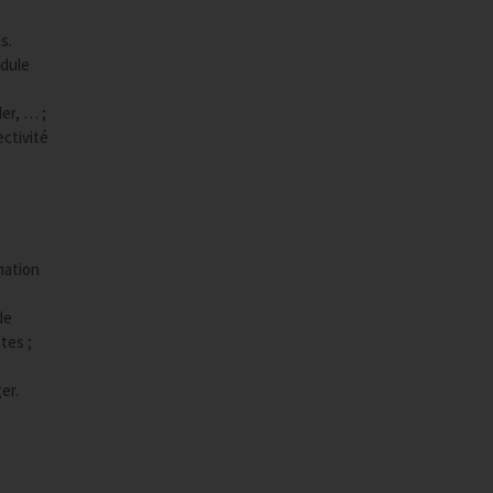
s.
odule
er, … ;
ectivité
rmation
de
tes ;
er.