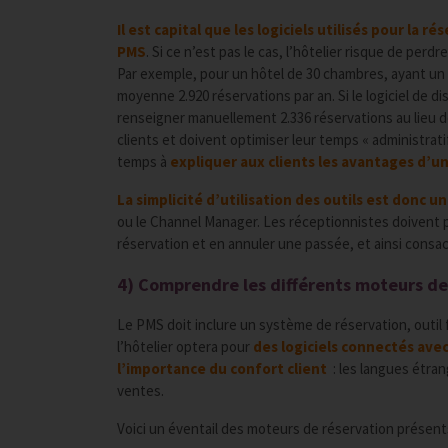
Il est capital que les logiciels utilisés pour la
PMS
. Si ce n’est pas le cas, l’hôtelier risque de per
Par exemple, pour un hôtel de 30 chambres, ayant un s
moyenne 2.920 réservations par an. Si le logiciel de d
renseigner manuellement 2.336 réservations au lieu d
clients et doivent optimiser leur temps « administratif
temps à
expliquer aux clients les avantages d’un
La simplicité d’utilisation des outils est donc u
ou le Channel Manager. Les réceptionnistes doivent p
réservation et en annuler une passée, et ainsi consacr
4) Comprendre les différents moteurs de
Le PMS doit inclure un système de réservation, outil
l’hôtelier optera pour
des logiciels connectés ave
l’importance du confort client
: les langues étra
ventes.
Voici un éventail des moteurs de réservation présents