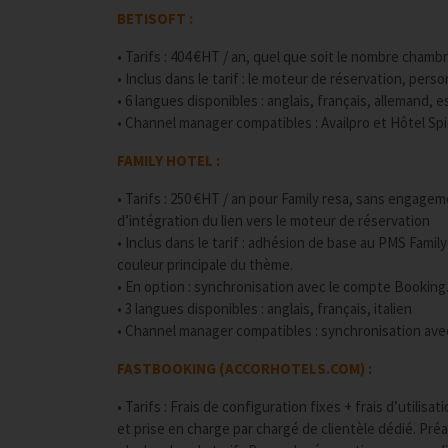
BETISOFT :
• Tarifs : 404 €HT / an, quel que soit le nombre chamb
• Inclus dans le tarif : le moteur de réservation, perso
• 6 langues disponibles : anglais, français, allemand, e
• Channel manager compatibles : Availpro et Hôtel Sp
FAMILY HOTEL :
• Tarifs : 250 €HT / an pour Family resa, sans engage
d’intégration du lien vers le moteur de réservation
• Inclus dans le tarif : adhésion de base au PMS Fami
couleur principale du thème.
• En option : synchronisation avec le compte Booking.
• 3 langues disponibles : anglais, français, italien
• Channel manager compatibles : synchronisation avec
FASTBOOKING (ACCORHOTELS.COM) :
• Tarifs : Frais de configuration fixes + frais d’utili
et prise en charge par chargé de clientèle dédié. Préav