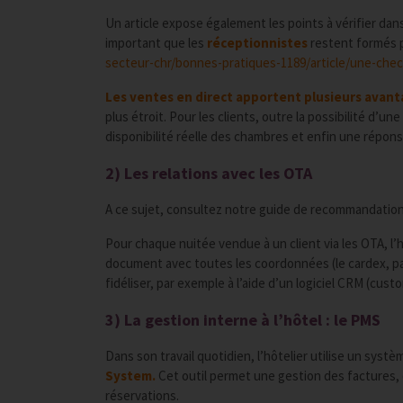
Un article expose également les points à vérifier da
important que les
réceptionnistes
restent formés po
secteur-chr/bonnes-pratiques-1189/article/une-chec
Les ventes en direct apportent plusieurs avan
plus étroit. Pour les clients, outre la possibilité d’un
disponibilité réelle des chambres et enfin une répons
2) Les relations avec les OTA
A ce sujet, consultez notre guide de recommandations (
Pour chaque nuitée vendue à un client via les OTA, l’h
document avec toutes les coordonnées (le cardex, par
fidéliser, par exemple à l’aide d’un logiciel CRM (cus
3) La gestion interne à l’hôtel : le PMS
Dans son travail quotidien, l’hôtelier utilise un syst
System.
Cet outil permet une gestion des factures, d
réservations.