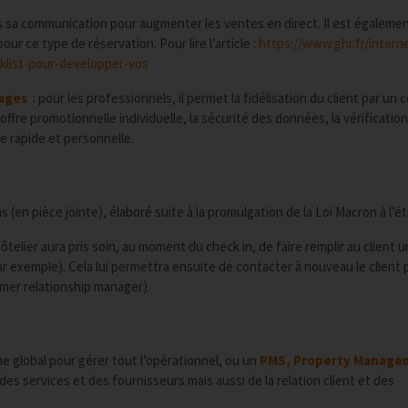
ns sa communication pour augmenter les ventes en direct. Il est égaleme
ur ce type de réservation. Pour lire l’article :
https://www.ghr.fr/interne
klist-pour-developper-vos
tages
: pour les professionnels, il permet la fidélisation du client par un 
e offre promotionnelle individuelle, la sécurité des données, la vérification
e rapide et personnelle.
en pièce jointe), élaboré suite à la promulgation de la Loi Macron à l’ét
ôtelier aura pris soin, au moment du check in, de faire remplir au client u
 exemple). Cela lui permettra ensuite de contacter à nouveau le client 
tomer relationship manager).
ème global pour gérer tout l’opérationnel, ou un
PMS, Property Manage
es services et des fournisseurs mais aussi de la relation client et des