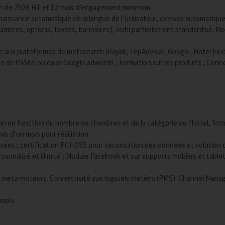
ation de 750 € HT et 12 mois d’engagement minimum.
nnaissance automatique de la langue de l’utilisateur, devises automatique
mbres, options, textes, bannières), outil partiellement standardisé. M
ne aux plateformes de metasearch (Kayak, TripAdvisor, Google, Hotel Find
site de l’hôtel ou dans Google adwords ; Formation sur les produits ; Conn
sation en fonction du nombre de chambres et de la catégorie de l’hôtel, fo
is d’un mois pour résiliation.
lisées ; certification PCI-DSS pour sécurisation des données et solution 
onnalisé et illimité ; Module Facebook et sur supports mobiles et tablet
x meta-moteurs. Connectivité aux logiciels métiers (PMS). Channel Manag
 mois