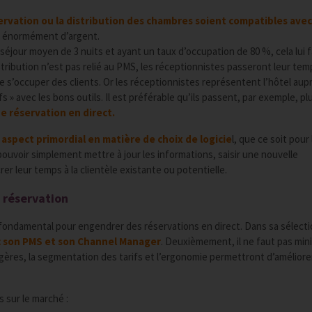
 réservation ou la distribution des chambres soient compatibles avec
dre énormément d’argent.
éjour moyen de 3 nuits et ayant un taux d’occupation de 80 %, cela lui f
istribution n’est pas relié au PMS, les réceptionnistes passeront leur tem
e s’occuper des clients. Or les réceptionnistes représentent l’hôtel aup
s » avec les bons outils. Il est préférable qu’ils passent, par exemple, pl
e réservation en direct.
n aspect primordial en matière de choix de logicie
l, que ce soit pour
ouvoir simplement mettre à jour les informations, saisir une nouvelle
er leur temps à la clientèle existante ou potentielle.
 réservation
 fondamental pour engendrer des réservations en direct. Dans sa sélecti
c son PMS et son Channel Manager
. Deuxièmement, il ne faut pas min
ngères, la segmentation des tarifs et l’ergonomie permettront d’améliore
 sur le marché :