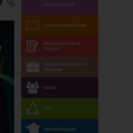
GHR Assurance
Europe & Numérique
Réglementation &
fiscalité
Emploi, Formation et
Handicap
Social
RSE
GHR en Régions