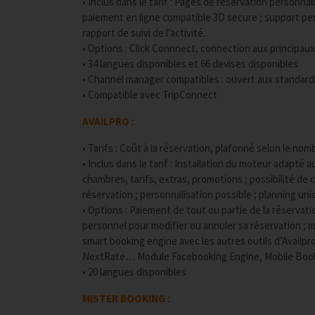
• Inclus dans le tarif : Pages de réservation personna
paiement en ligne compatible 3D secure ; support pers
rapport de suivi de l’activité.
• Options : Click Connnect, connection aux principau
• 34 langues disponibles et 66 devises disponibles
• Channel manager compatibles : ouvert aux standard
• Compatible avec TripConnect
AVAILPRO :
• Tarifs : Coût à la réservation, plafonné selon le no
• Inclus dans le tarif : Installation du moteur adapté a
chambres, tarifs, extras, promotions ; possibilité de
réservation ; personnalisation possible ; planning uni
• Options : Paiement de tout ou partie de la réservati
personnel pour modifier ou annuler sa réservation ;
smart booking engine avec les autres outils d’Availp
NextRate… Module Facebooking Engine, Mobile Bookin
• 20 langues disponibles
MISTER BOOKING :