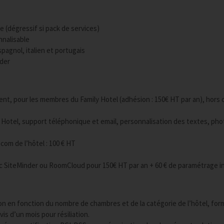
re (dégressif si pack de services)
nnalisable
spagnol, italien et portugais
ider
ment, pour les membres du Family Hotel (adhésion : 150€ HT par an), hors
ly Hotel, support téléphonique et email, personnalisation des textes, pho
com de l’hôtel : 100 € HT
 SiteMinder ou RoomCloud pour 150€ HT par an + 60 € de paramétrage ini
sation en fonction du nombre de chambres et de la catégorie de l’hôtel, fo
is d’un mois pour résiliation.