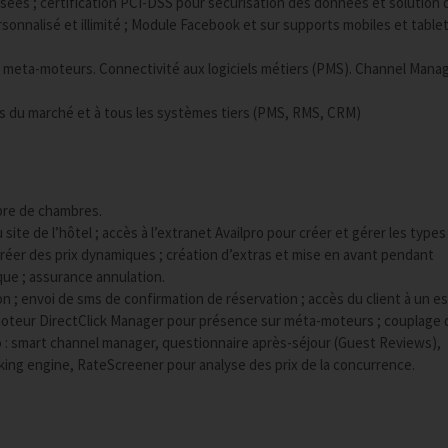
lisées ; certification PCI-DSS pour sécurisation des données et solution 
onnalisé et illimité ; Module Facebook et sur supports mobiles et tablet
x meta-moteurs. Connectivité aux logiciels métiers (PMS). Channel Manag
s du marché et à tous les systèmes tiers (PMS, RMS, CRM)
mbre de chambres.
u site de l’hôtel ; accès à l’extranet Availpro pour créer et gérer les types
 créer des prix dynamiques ; création d’extras et mise en avant pendant
que ; assurance annulation.
on ; envoi de sms de confirmation de réservation ; accès du client à un e
 moteur DirectClick Manager pour présence sur méta-moteurs ; couplage 
ro : smart channel manager, questionnaire après-séjour (Guest Reviews),
g engine, RateScreener pour analyse des prix de la concurrence.