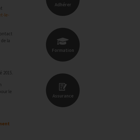
Adhérer
nt
t-le-
contact
 de la
Formation
é 2015.
n
pour le
Assurance
ment