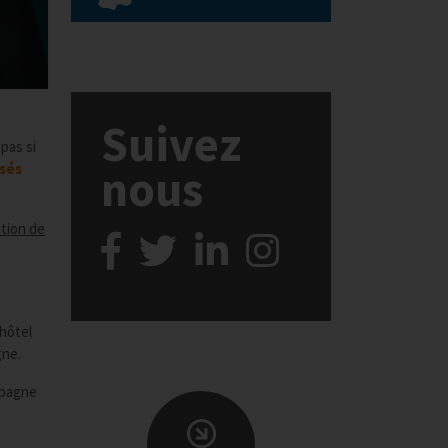
Suivez
 pas si
isés
nous
ation de
’hôtel
gne.
mpagne