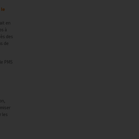
 le
ait en
ps à
rès des
us de
 le PMS
on,
imiser
r les