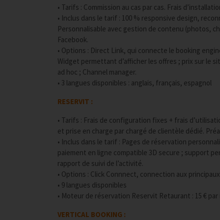
• Tarifs : Commission au cas par cas. Frais d’install
• Inclus dans le tarif : 100 % responsive design, reco
Personnalisable avec gestion de contenu (photos, cha
Facebook.
• Options : Direct Link, qui connecte le booking engi
Widget permettant d’afficher les offres ; prix sur le 
ad hoc ; Channel manager.
• 3 langues disponibles : anglais, français, espagnol
RESERVIT :
• Tarifs : Frais de configuration fixes + frais d’utili
et prise en charge par chargé de clientèle dédié. Préav
• Inclus dans le tarif : Pages de réservation personna
paiement en ligne compatible 3D secure ; support pers
rapport de suivi de l’activité.
• Options : Click Connnect, connection aux principau
• 9 langues disponibles
• Moteur de réservation Reservit Retaurant : 15 € par
VERTICAL BOOKING :