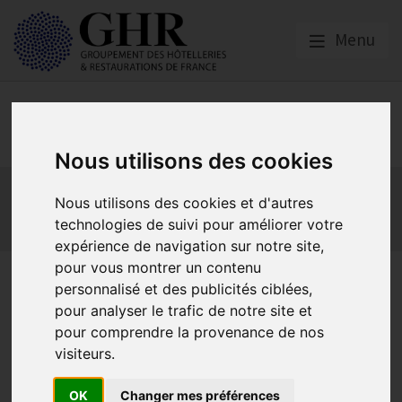
Menu
Europe & Numérique
Nous utilisons des cookies
Actualités
Plateformes en ligne
Nous utilisons des cookies et d'autres
Economie collaborative
Innovation et digitalisation
technologies de suivi pour améliorer votre
Mon Parc Num
Informatique
Europe
expérience de navigation sur notre site,
pour vous montrer un contenu
Bonne nouvelle ! Le Parcours
personnalisé et des publicités ciblées,
numérique reste gratuit
pour analyser le trafic de notre site et
pour comprendre la provenance de nos
jusqu’au 30 Juin 2023.
visiteurs.
Dépêchez-vous !
OK
Changer mes préférences