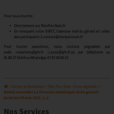
Pour vous inscrire :
Directement sur
MonParcNum.fr
En envoyant votre SIRET, l’adresse mail du gérant et celles
des participants à
contact@monparcnum.fr
Pour toutes questions, nous restons joignables par
mails :
v.martens@ghr.fr
;
i.assic@ghr.fr
ou par téléphone au
01.80.27.56.64 ou WhatsApp 07.87.00.00.32
>
Europe & Numérique
>
Mon Parc Num
>
A vos agendas !
>
Bonne nouvelle ! Le Parcours numérique reste gratuit
jusqu’au 30 Juin 2023. (...)
Nos Services