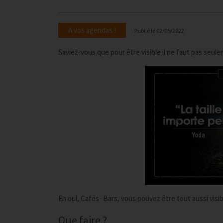
A vos agendas !
Publié le
02/05/2022
Saviez-vous que pour être visible il ne faut pas seul
Eh oui, Cafés- Bars, vous pouvez être tout aussi visi
Que faire ?