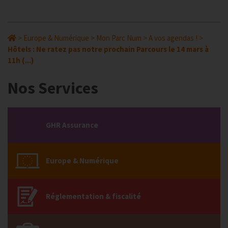
>
Europe & Numérique
>
Mon Parc Num
>
A vos agendas !
>
Hôtels : Ne ratez pas notre prochain Parcours le 14 mars à
11h (...)
Nos Services
GHR Assurance
Europe & Numérique
Réglementation & fiscalité