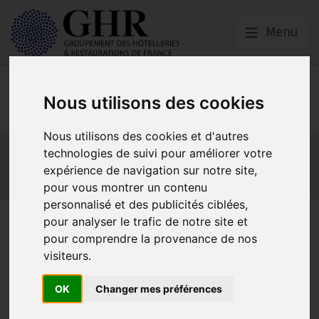
Menu
Europe & Numérique
Nous utilisons des cookies
Nous utilisons des cookies et d'autres
Actualités
Plateformes en ligne
technologies de suivi pour améliorer votre
Economie collaborative
Innovation et digitalisation
expérience de navigation sur notre site,
Mon Parc Num
Informatique
Europe
pour vous montrer un contenu
personnalisé et des publicités ciblées,
Hôtels : Ne ratez pas notre
pour analyser le trafic de notre site et
pour comprendre la provenance de nos
prochain Parcours le 14 mars
visiteurs.
à 11h !
OK
Changer mes préférences