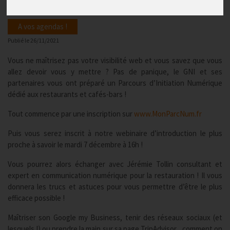
A vos agendas !
Publié le
26/11/2021
Vous ne maîtrisez pas votre visibilité web et vous savez que vous
allez devoir vous y mettre ? Pas de panique, le GNI et ses
partenaires vous ont préparé un Parcours d’Initiation Numérique
dédié aux restaurants et cafés-bars !
Tout commence par une inscription sur
www.MonParcNum.fr
Puis vous serez inscrit à notre webinaire d’introduction le plus
proche à savoir le mardi 7 décembre à 16h !
Vous pourrez alors échanger avec Jérémie Tollin consultant et
expert en communication numérique pour la restauration ! Il vous
donnera les trucs et astuces pour vous permettre d’être le plus
efficace possible !
Maîtriser son Google my Business, tenir des réseaux sociaux (et
lesquels !) ou prendre la main sur sa page TripAdvisor... comment on