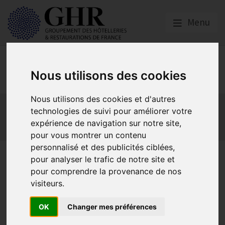
Menu
Europe & Numérique
Nous utilisons des cookies
Nous utilisons des cookies et d'autres
Actualités
Plateformes en ligne
technologies de suivi pour améliorer votre
Economie collaborative
Innovation et digitalisation
expérience de navigation sur notre site,
Mon Parc Num
Informatique
Europe
pour vous montrer un contenu
personnalisé et des publicités ciblées,
Inscrivez-vous au 1er
pour analyser le trafic de notre site et
pour comprendre la provenance de nos
webinaire d’introduction au
visiteurs.
Parcours Restaurants &
OK
Changer mes préférences
Cafés-Bars