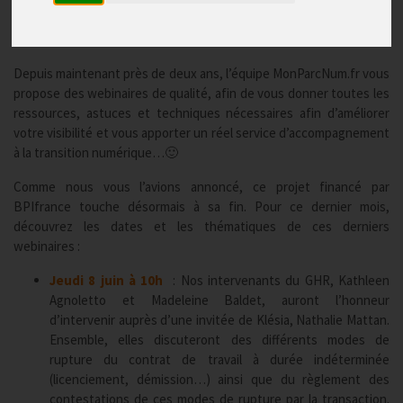
A vos agendas !
Publié le
09/06/2023
Depuis maintenant près de deux ans, l’équipe MonParcNum.fr vous
propose des webinaires de qualité, afin de vous donner toutes les
ressources, astuces et techniques nécessaires afin d’améliorer
votre visibilité et vous apporter un réel service d’accompagnement
à la transition numérique…🙂
Comme nous vous l’avions annoncé, ce projet financé par
BPIfrance touche désormais à sa fin. Pour ce dernier mois,
découvrez les dates et les thématiques de ces derniers
webinaires :
Jeudi 8 juin à 10h
: Nos intervenants du GHR, Kathleen
Agnoletto et Madeleine Baldet, auront l’honneur
d’intervenir auprès d’une invitée de Klésia, Nathalie Mattan.
Ensemble, elles discuteront des différents modes de
rupture du contrat de travail à durée indéterminée
(licenciement, démission…) ainsi que du règlement des
contestations de ces modes de rupture par la transaction.