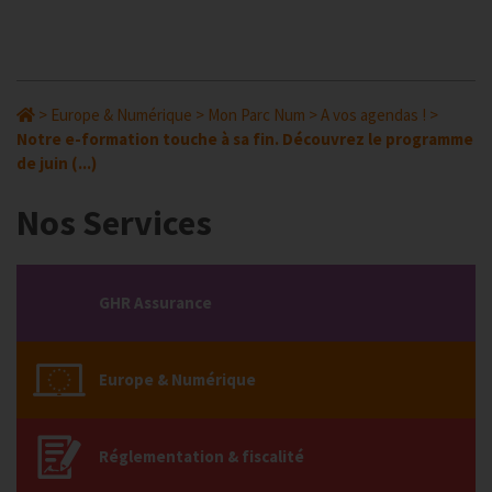
>
Europe & Numérique
>
Mon Parc Num
>
A vos agendas !
>
Notre e-formation touche à sa fin. Découvrez le programme
de juin (...)
Nos Services
GHR Assurance
Europe & Numérique
Réglementation & fiscalité