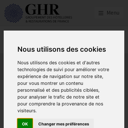
Menu
Europe & Numérique
Nous utilisons des cookies
Actualités
Plateformes en ligne
Nous utilisons des cookies et d'autres
Economie collaborative
Innovation et digitalisation
technologies de suivi pour améliorer votre
Mon Parc Num
Informatique
Europe
expérience de navigation sur notre site,
pour vous montrer un contenu
Notre e-formation touche à
personnalisé et des publicités ciblées,
pour analyser le trafic de notre site et
sa fin. Découvrez le
pour comprendre la provenance de nos
programme de juin !
visiteurs.
OK
Changer mes préférences