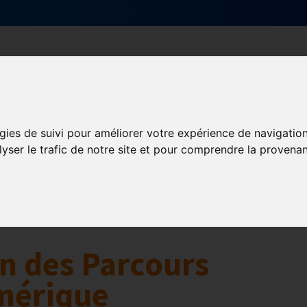
Qui sommes-nous ?
Services & actions
gies de suivi pour améliorer votre expérience de navigatio
Numérique
lyser le trafic de notre site et pour comprendre la provenan
collaborative
Innovation et digitalisation
Mon Parc Num
n des Parcours
umérique