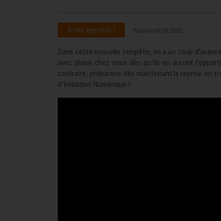
A vos agendas !
Publié le
07/01/2022
Dans cette nouvelle tempête, on a un coup d’avance c
avec plaisir chez nous dès qu’ils en auront l’oppor
contraire, préparons dès maintenant la reprise en tra
d’Initiation Numérique !