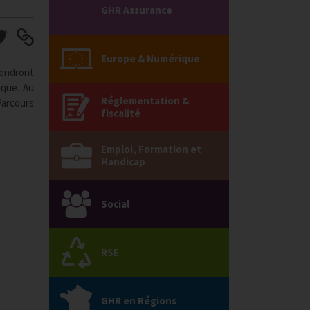
GHR Assurance
Europe & Numérique
iendront
ique. Au
Réglementation &
Parcours
fiscalité
Emploi, Formation et
Handicap
Social
RSE
GHR en Régions