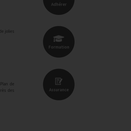
Adhérer
e jolies
Formation
 Plan de
Assurance
près des