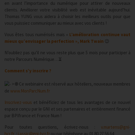
en avant l’importance du numérique pour attirer de nouveaux
clients. Améliorer votre visibilité web est inévitable aujourd’hui.
Thomas YUNG vous aidera à choisir les meilleurs outils pour que
vous puissiez communiquer au mieux avec vos clients !
Vous êtes tous numérisés mais «
L’amélioration continue vaut
mieux qu’envisager la perfection », Mark Twain
😉
N’oubliez pas qu’il ne vous reste plus que 5 mois pour participer à
notre Parcours Numérique…⏳
Comment s’y inscrire ?
> 🌐 Ce webinaire est réservé aux hôteliers, nouveaux membres
de
www.MonParcNum.fr
Inscrivez-vous
et bénéficiez de tous les avantages de ce nouvel
espace conçu par le GNI et ses partenaires et entièrement financé
par BPIfrance et France Num !
Pour toutes questions, écrivez-nous :
v.martens@gni-
hcr.fr
;
i.assic@gni-hcr.fr
ou par téléphone au 01.80.27.56.64