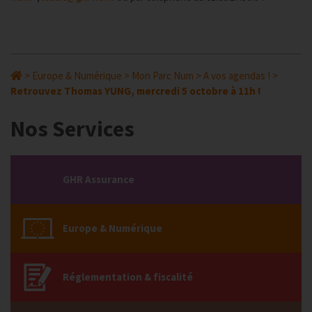
>
Europe & Numérique
>
Mon Parc Num
>
A vos agendas !
>
Retrouvez Thomas YUNG, mercredi 5 octobre à 11h !
Nos Services
GHR Assurance
Europe & Numérique
Réglementation & fiscalité