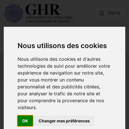
Menu
Europe & Numérique
Nous utilisons des cookies
Nous utilisons des cookies et d'autres
Actualités
Plateformes en ligne
technologies de suivi pour améliorer votre
Economie collaborative
Innovation et digitalisation
expérience de navigation sur notre site,
Mon Parc Num
Informatique
Europe
pour vous montrer un contenu
personnalisé et des publicités ciblées,
Retrouvez Thomas YUNG,
pour analyser le trafic de notre site et
mercredi 5 octobre à 11h !
pour comprendre la provenance de nos
visiteurs.
OK
Changer mes préférences
A vos agendas !