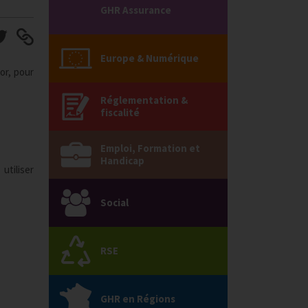
GHR Assurance
Europe & Numérique
or, pour
Réglementation &
fiscalité
Emploi, Formation et
Handicap
utiliser
Social
RSE
GHR en Régions