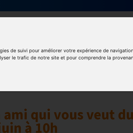
Qui sommes-nous ?
Services & actions
gies de suivi pour améliorer votre expérience de navigatio
lyser le trafic de notre site et pour comprendre la provenan
Numérique
collaborative
Innovation et digitalisation
Mon Parc Num
n ami qui vous veut d
juin à 10h