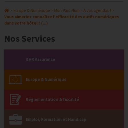
>
Europe & Numérique
>
Mon Parc Num
>
A vos agendas !
>
Vous aimeriez connaître l’efficacité des outils numériques
dans votre hôtel ? (...)
Nos Services
GHR Assurance
Europe & Numérique
Réglementation & fiscalité
Emploi, Formation et Handicap