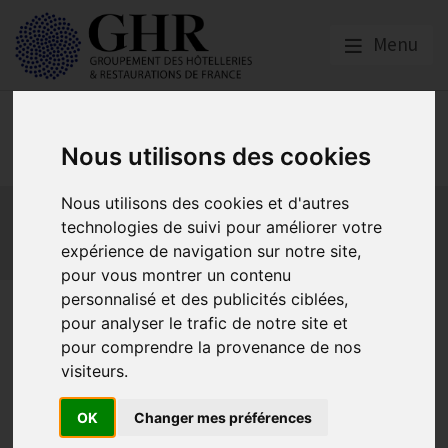
Menu
Europe & Numérique
Nous utilisons des cookies
Nous utilisons des cookies et d'autres
Actualités
Plateformes en ligne
technologies de suivi pour améliorer votre
Economie collaborative
Innovation et digitalisation
expérience de navigation sur notre site,
Mon Parc Num
Informatique
Europe
pour vous montrer un contenu
personnalisé et des publicités ciblées,
Vous aimeriez connaître
pour analyser le trafic de notre site et
l’efficacité des outils
pour comprendre la provenance de nos
visiteurs.
numériques dans votre
hôtel ? Participez à notre 1er
OK
Changer mes préférences