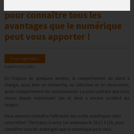
webinaire le 23/11 à 11h,
pour connaître tous les
avantages que le numérique
peut vous apporter !
A vos agendas !
Publié le
19/11/2021
En l’espace de quelques années, le comportement du client a
changé, aussi bien en recherche, en sélection et en réservation,
qu’en comportement de consommation. La crise sanitaire que nous
vivons depuis maintenant 1an et demi a encore accéléré les
usages.
Vous aimeriez connaître l’efficacité des outils numériques dans
votre hôtel ? Participez à notre 1er webinaire le 23/11 à 11h, pour
connaître tous les avantages que le numérique peut vous