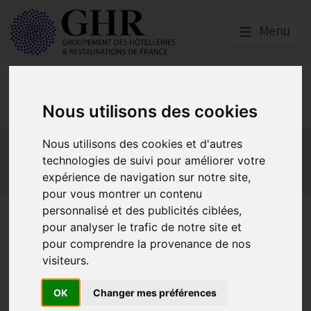
Menu
Europe & Numérique
Nous utilisons des cookies
Actualités
Plateformes en ligne
Nous utilisons des cookies et d'autres
technologies de suivi pour améliorer votre
Economie collaborative
Innovation et digitalisation
expérience de navigation sur notre site,
Mon Parc Num
Informatique
Europe
pour vous montrer un contenu
personnalisé et des publicités ciblées,
Webinaire pour nos
pour analyser le trafic de notre site et
restaurants, cafés-bars à ne
pour comprendre la provenance de nos
visiteurs.
pas manquer : mardi 5 juillet
à 16h !
OK
Changer mes préférences