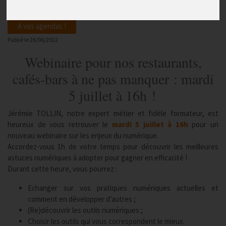
A vos agendas !
Publié le
26/06/2022
Webinaire pour nos restaurants,
cafés-bars à ne pas manquer : mardi
5 juillet à 16h !
Jérémie TOLLIN, notre expert métier et fidèle formateur, est
heureux de vous retrouver le
mardi 5 juillet à 16h
pour un
nouveau webinaire sur les enjeux du numérique.
Accordez-vous 1h de votre temps pour découvrir les meilleures
astuces numériques à adopter pour gagner en efficacité !
Durant cette heure, vous pourrez :
Echanger sur vos pratiques numériques actuelles et
comment en développer d’autres ;
(Re)découvrir les outils numériques ;
Choisir les outils qui vous correspondent le mieux.