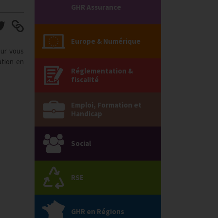
GHR Assurance
Europe & Numérique
our vous
ation en
Réglementation &
fiscalité
Emploi, Formation et
Handicap
Social
RSE
GHR en Régions