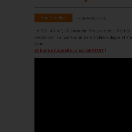
Mon Parc Num
Publié le
23/12/2021
Le GNI, Artiref, l’Association française des Maîtr
sensibiliser au numérique de manière ludique et f
ligne.
Et bonne nouvelle : c’est GRATUIT
!