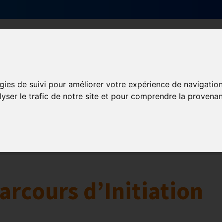
Qui sommes-nous ?
Services & actions
gies de suivi pour améliorer votre expérience de navigatio
lyser le trafic de notre site et pour comprendre la provenan
Numérique
collaborative
Innovation et digitalisation
Mon Parc Num
arcours d’Initiation