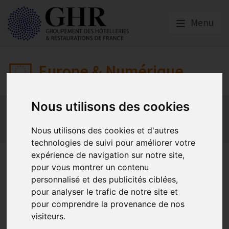
Menu
Europe & Numérique
Nous utilisons des cookies
Actualités
Plateformes en ligne
Economie collaborative
Innovation et digitalisation
Nous utilisons des cookies et d'autres
Mon Parc Num
Informatique
Europe
technologies de suivi pour améliorer votre
expérience de navigation sur notre site,
MonParcNum.fr | Etape 2 :
pour vous montrer un contenu
Inscription au MOOC
personnalisé et des publicités ciblées,
pour analyser le trafic de notre site et
d’initiation
pour comprendre la provenance de nos
visiteurs.