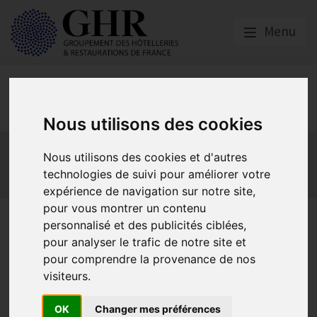
Menu
Europe & Numérique
Nous utilisons des cookies
Actualités
Plateformes en ligne
Nous utilisons des cookies et d'autres
Economie collaborative
Innovation et digitalisation
technologies de suivi pour améliorer votre
Mon Parc Num
Informatique
Europe
expérience de navigation sur notre site,
pour vous montrer un contenu
Ouverture des Parcours
personnalisé et des publicités ciblées,
pour analyser le trafic de notre site et
d’Initiation Numérique pour
pour comprendre la provenance de nos
l’Accueil en Hôtellerie-
visiteurs.
Restauration !
OK
Changer mes préférences