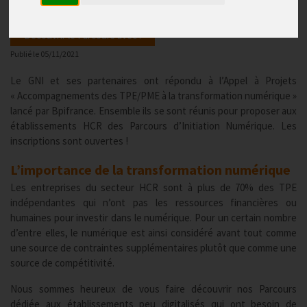
Découvrir le Parcours avec :
Publié le
05/11/2021
Le GNI et ses partenaires ont répondu à l’Appel à Projets
« Accompagnements des TPE/PME à la transformation numérique »
lancé par Bpifrance. Ensemble ils se sont réunis pour proposer aux
établissements HCR des Parcours d’Initiation Numérique. Les
inscriptions sont ouvertes !
L’importance de la transformation numérique
Les entreprises du secteur HCR sont à plus de 70% des TPE
indépendantes qui n’ont pas les ressources financières ou
humaines pour investir dans le numérique. Pour un certain nombre
d’entre elles, le numérique est ainsi considéré avant tout comme
une source de contraintes supplémentaires plutôt que comme une
source de compétitivité.
Nous sommes heureux de vous faire découvrir nos Parcours
dédiée aux établissements peu digitalisés qui ont besoin de