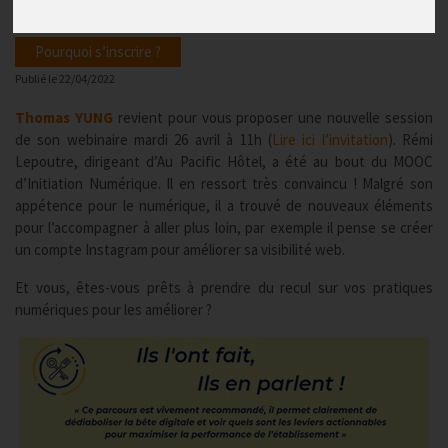
Pourquoi s’inscrire ?
Publié le
22/04/2022
Thomas YUNG
revient pour vous proposer une nouvelle session
de son webinaire mardi 26 avril à 11h (
Lire ici l’invitation
). Rémi
Lepoutre, dirigeant d’Au Pacific Hôtel, a été au bout du MOOC
d’Initiation Numérique. Il en ressort très convaincu ! Malgré son
appétence pour le numérique, il a trouvé de nouveaux éléments
pour l’accompagner à aller plus loin, par exemple il pense se créer
un compte Instagram pour améliorer sa visibilité web.
Et vous, êtes-vous prêts à prendre du recul sur vos pratiques
numériques pour les améliorer ?