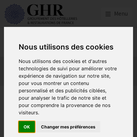
Menu
Europe & Numérique
Nous utilisons des cookies
Nous utilisons des cookies et d'autres
Actualités
Plateformes en ligne
technologies de suivi pour améliorer votre
Economie collaborative
Innovation et digitalisation
expérience de navigation sur notre site,
Mon Parc Num
Informatique
Europe
pour vous montrer un contenu
personnalisé et des publicités ciblées,
Rémi Lepoutre du Pacific
pour analyser le trafic de notre site et
pour comprendre la provenance de nos
Hôtel, enfin un outil pour
visiteurs.
“dédiaboliser la bête
OK
Changer mes préférences
digitale” !