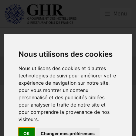
Menu
Europe & Numérique
Nous utilisons des cookies
Actualités
Plateformes en ligne
Nous utilisons des cookies et d'autres
Economie collaborative
Innovation et digitalisation
technologies de suivi pour améliorer votre
Mon Parc Num
Informatique
Europe
expérience de navigation sur notre site,
pour vous montrer un contenu
Les avis en ligne après le 7
personnalisé et des publicités ciblées,
mars 2024 !
pour analyser le trafic de notre site et
pour comprendre la provenance de nos
visiteurs.
Avis en ligne
OK
Changer mes préférences