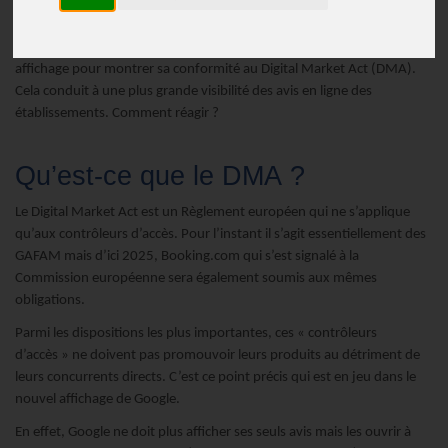
Publié le
15/03/2024
Le 7 mars 2024 Google a officialisé ses changements dans son
affichage pour montrer sa conformité au Digital Market Act (DMA).
Cela conduit à une plus grande visibilité des avis en ligne des
établissements. Comment réagir ?
Qu’est-ce que le DMA ?
Le Digital Market Act est un Règlement européen qui ne s’applique
qu’aux contrôleurs d’accès. Pour l’instant il s’agit essentiellement des
GAFAM mais d’ici 2025, Booking.com qui s’est signalé à la
Commission européenne sera également soumis aux mêmes
obligations.
Parmi les dispositions les plus importantes, ces « contrôleurs
d’accès » ne doivent pas promouvoir leurs produits au détriment de
leurs concurrents directs. C’est ce point précis qui est en jeu dans le
nouvel affichage de Google.
En effet, Google ne doit plus afficher ses seuls avis mais les ouvrir à