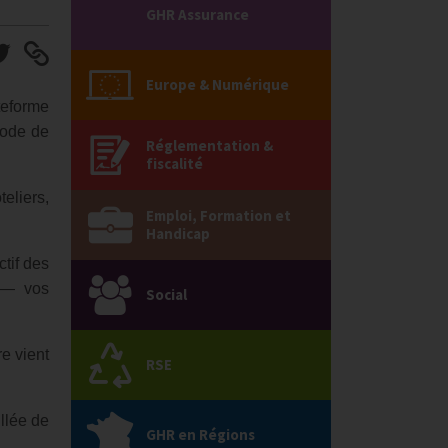
GHR Assurance
Europe & Numérique
teforme
Code de
Réglementation &
fiscalité
eliers,
Emploi, Formation et
Handicap
tif des
n — vos
Social
e vient
RSE
llée de
GHR en Régions