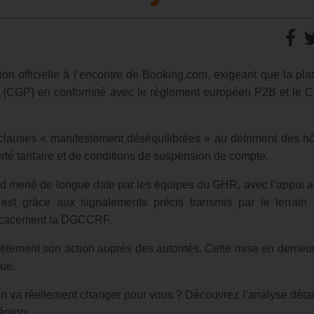
ion officielle à l’encontre de Booking.com, exigeant que la pla
n (CGP) en conformité avec le règlement européen P2B et le 
clauses « manifestement déséquilibrées » au détriment des hôt
té tarifaire et de conditions de suspension de compte.
fond mené de longue date par les équipes du GHR, avec l’appui ac
’est grâce aux signalements précis transmis par le terrai
ficacement la DGCCRF.
ètement son action auprès des autorités. Cette mise en demeur
nue.
n va réellement changer pour vous ? Découvrez l’analyse détai
érents.