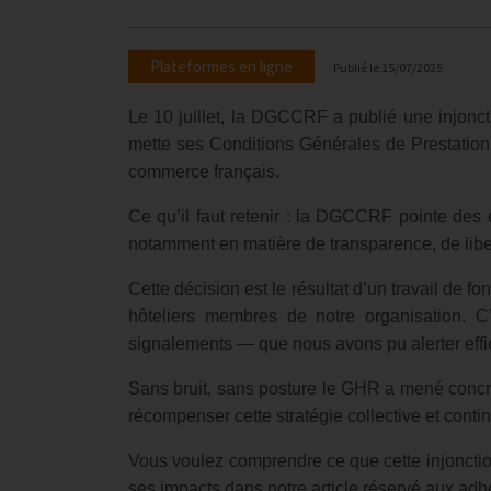
Plateformes en ligne
Publié le
15/07/2025
Le 10 juillet, la DGCCRF a publié une injonct
mette ses Conditions Générales de Prestatio
commerce français.
Ce qu’il faut retenir : la DGCCRF pointe des 
notamment en matière de transparence, de liber
Cette décision est le résultat d’un travail de 
hôteliers membres de notre organisation. C
signalements — que nous avons pu alerter ef
Sans bruit, sans posture le GHR a mené concr
récompenser cette stratégie collective et conti
Vous voulez comprendre ce que cette injonctio
ses impacts dans notre article réservé aux adh