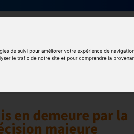
Qui sommes-nous ?
Services & actions
gies de suivi pour améliorer votre expérience de navigatio
lyser le trafic de notre site et pour comprendre la provenan
Numérique
collaborative
Innovation et digitalisation
Mon Parc Num
s en demeure par la
écision majeure