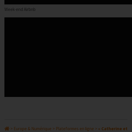
Week-end Airbnb
>
Europe & Numérique
>
Plateformes en ligne
>
« Catherine et