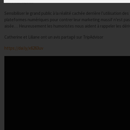
Publié le
23/11/2018
Sensibiliser le grand public à la réalité cachée derrière l’utilisation des
plateformes numériques pour contrer leur marketing massif n’est pa
aisée… Heureusement les humoristes nous aident à rappeler les déri
Catherine et Liliane ont un avis partagé sur TripAdvisor
https://dai.ly/x6263uv