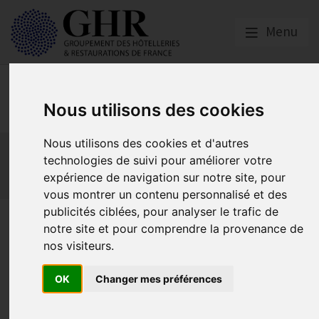
Menu
Europe & Numérique
Nous utilisons des cookies
Nous utilisons des cookies et d'autres
Actualités
Plateformes en ligne
technologies de suivi pour améliorer votre
Economie collaborative
Innovation et digitalisation
expérience de navigation sur notre site, pour
Mon Parc Num
Informatique
Europe
vous montrer un contenu personnalisé et des
publicités ciblées, pour analyser le trafic de
« Catherine et Liliane » et les
notre site et pour comprendre la provenance de
plateformes numériques
nos visiteurs.
OK
Changer mes préférences
Plateformes en ligne