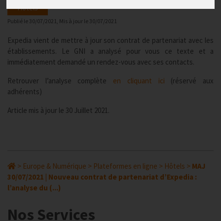
Hôtels
Publié le
30/07/2021
, Mis à jour le
30/07/2021
Expedia vient de mettre à jour son contrat de partenariat avec les
établissements. Le GNI a analysé pour vous ce texte et a
immédiatement demandé un rendez-vous avec ses contacts.
Retrouver l’analyse complète
en cliquant ici
(réservé aux
adhérents)
Article mis à jour le 30 Juillet 2021.
>
Europe & Numérique
>
Plateformes en ligne
>
Hôtels
>
MAJ
30/07/2021 | Nouveau contrat de partenariat d’Expedia :
l’analyse du (...)
Nos Services