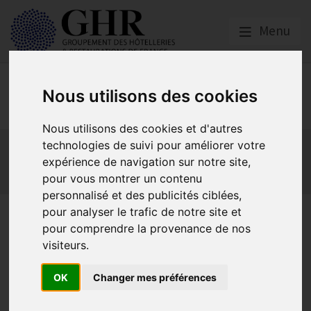
Menu
Europe & Numérique
Nous utilisons des cookies
Nous utilisons des cookies et d'autres
Actualités
Plateformes en ligne
technologies de suivi pour améliorer votre
Economie collaborative
Innovation et digitalisation
expérience de navigation sur notre site,
pour vous montrer un contenu
Mon Parc Num
Informatique
Europe
personnalisé et des publicités ciblées,
pour analyser le trafic de notre site et
MAJ 30/07/2021 | Nouveau
pour comprendre la provenance de nos
contrat de partenariat
visiteurs.
d’Expedia : l’analyse du GNI
OK
Changer mes préférences