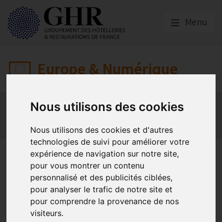
Menu
Europe & Numérique
Actualités
Plateformes en ligne
Nous utilisons des cookies
Economie collaborative
Innovation et digitalisation
Mon Parc Num
Informatique
Europe
Nous utilisons des cookies et d'autres
technologies de suivi pour améliorer votre
Nouveau système de
expérience de navigation sur notre site,
pour vous montrer un contenu
tarification sur Expedia et
personnalisé et des publicités ciblées,
Booking.com
pour analyser le trafic de notre site et
pour comprendre la provenance de nos
visiteurs.