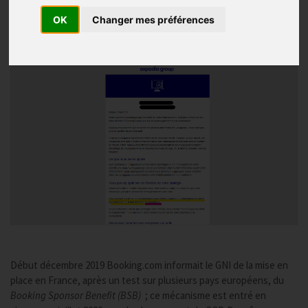
Hôtels
OK
Changer mes préférences
Publié le
07/02/2020
, Mis à jour le
19/03/2021
Début décembre 2019 Booking.com informait le GNI de la mise en
place en France, après un test sur plusieurs pays européens, du
Booking Sponsor Benefit (BSB)
; ce mécanisme est entré en