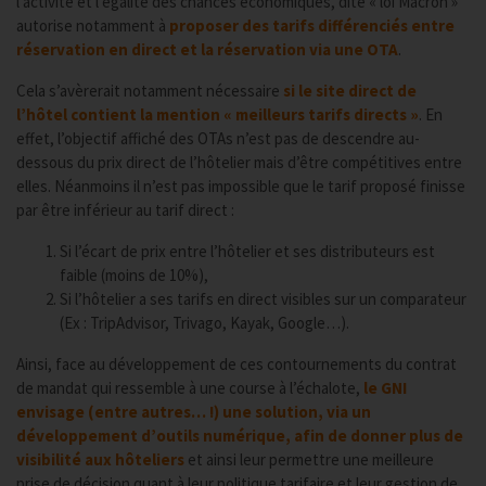
l’activité et l’égalité des chances économiques, dite « loi Macron »
autorise notamment à
proposer des tarifs différenciés entre
réservation en direct et la réservation via une OTA
.
Cela s’avèrerait notamment nécessaire
si le site direct de
l’hôtel contient la mention « meilleurs tarifs directs »
. En
effet, l’objectif affiché des OTAs n’est pas de descendre au-
dessous du prix direct de l’hôtelier mais d’être compétitives entre
elles. Néanmoins il n’est pas impossible que le tarif proposé finisse
par être inférieur au tarif direct :
Si l’écart de prix entre l’hôtelier et ses distributeurs est
faible (moins de 10%),
Si l’hôtelier a ses tarifs en direct visibles sur un comparateur
(Ex : TripAdvisor, Trivago, Kayak, Google…).
Ainsi, face au développement de ces contournements du contrat
de mandat qui ressemble à une course à l’échalote,
le GNI
envisage (entre autres… !) une solution, via un
développement d’outils numérique, afin de donner plus de
visibilité aux hôteliers
et ainsi leur permettre une meilleure
prise de décision quant à leur politique tarifaire et leur gestion de