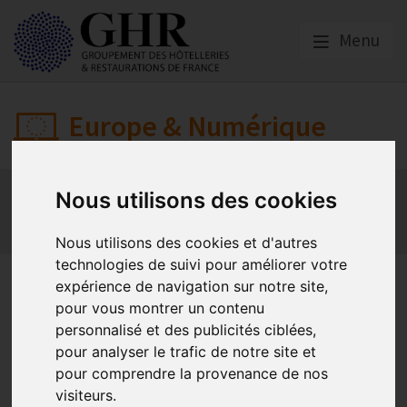
Menu
Europe & Numérique
Actualités
Plateformes en ligne
Nous utilisons des cookies
Economie collaborative
Innovation et digitalisation
Mon Parc Num
Informatique
Europe
Nous utilisons des cookies et d'autres
technologies de suivi pour améliorer votre
L’information sur les
expérience de navigation sur notre site,
pour vous montrer un contenu
plateformes en ligne
personnalisé et des publicités ciblées,
pour analyser le trafic de notre site et
pour comprendre la provenance de nos
Plateformes en ligne
visiteurs.