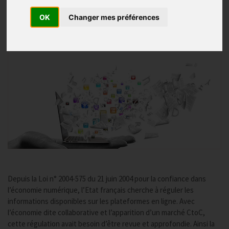
Publié le
23/01/2018
OK
Changer mes préférences
Depuis la Loi n° 2004-575 du 21 juin 2004 pour la confiance dans
l’économie numérique, l’Etat français cherche à réguler les
informations disponibles sur les plateformes en ligne. Avec
l’économie dite collaborative et l’apparition d’un marché CtoC,
cette régulation avait besoin d’être revue et approfondie. Ainsi la