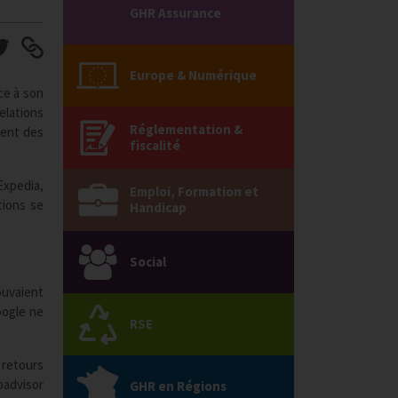
GHR Assurance
Europe & Numérique
ce à son
elations
Réglementation &
ment des
fiscalité
Expedia,
Emploi, Formation et
tions se
Handicap
Social
ouvaient
oogle ne
RSE
s retours
padvisor
GHR en Régions