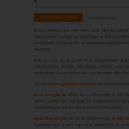
Plateformes en ligne
Publié le
25/06/2020
Si vous pensiez que vous étiez seuls face aux plate
Département Europe et Numérique le GNI entretient
permettent d’obtenir des avancées qui apparaissent
relations.
Avec la crise de la Covid-19 le Département a en
LaFourchette, Google, Tripadvisor... Parfois sans r
sont créées (ou recréées) avec par exemple Uber Ea
Les
deux plus grandes victoires
se sont faites ave
Avec Google
, au début du confinement, le GNI l’
encore publier des avis mais les établissements ne
souhaitant pas que les avis puissent être publiés.
Avec Tripadvisor
, en fin de confinement,
le GNI l’
fondamentaux !) pour faire ôter la mention de rest