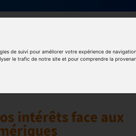
Qui sommes-nous ?
Services & actions
gies de suivi pour améliorer votre expérience de navigatio
lyser le trafic de notre site et pour comprendre la provenan
Numérique
collaborative
Innovation et digitalisation
Mon Parc Num
os intérêts face aux
mériques