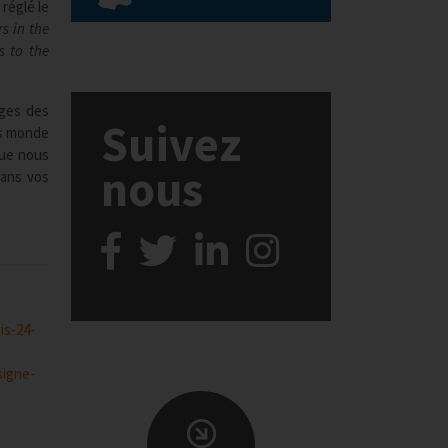
 réglé le
s in the
s to the
ages des
Suivez
is monde
que nous
nous
dans vos
is-24-
signe-