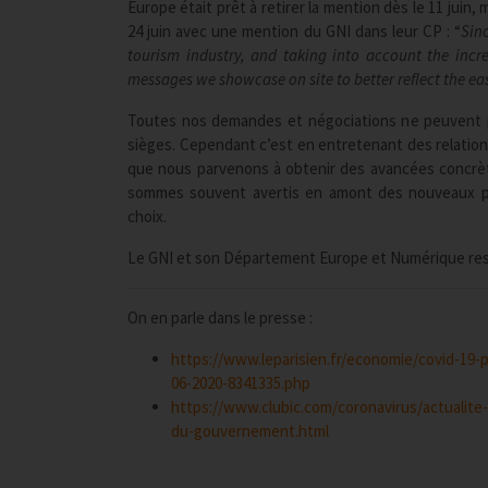
Europe était prêt à retirer la mention dès le 11 juin, 
24 juin avec une mention du GNI dans leur CP : “
Sin
tourism industry, and taking into account the inc
messages we showcase on site to better reflect the eas
Toutes nos demandes et négociations ne peuvent pa
sièges. Cependant c’est en entretenant des relation
que nous parvenons à obtenir des avancées concrètes
sommes souvent avertis en amont des nouveaux pr
choix.
Le GNI et son Département Europe et Numérique res
On en parle dans le presse :
https://www.leparisien.fr/economie/covid-19-p
06-2020-8341335.php
https://www.clubic.com/coronavirus/actualite-
du-gouvernement.html