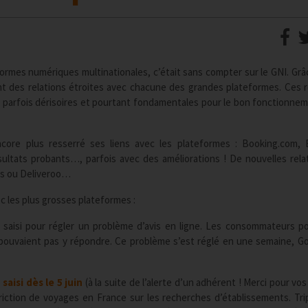
formes numériques multinationales, c’était sans compter sur le GNI. Grâ
 des relations étroites avec chacune des grandes plateformes. Ces r
 parfois dérisoires et pourtant fondamentales pour le bon fonctionne
core plus resserré ses liens avec les plateformes : Booking.com, 
ésultats probants…, parfois avec des améliorations ! De nouvelles rela
ts ou Deliveroo…
c les plus grosses plateformes :
a saisi pour régler un problème d’avis en ligne. Les consommateurs p
 pouvaient pas y répondre. Ce problème s’est réglé en une semaine, G
a saisi dès le 5 juin
(à la suite de l’alerte d’un adhérent ! Merci pour vo
riction de voyages en France sur les recherches d’établissements. Tri