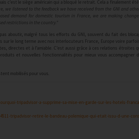
mais c’est le siège américain qui a bloqué le retrait. Cela a finalement été
ce, we listened to the feedback we have received from the GNI and other
reased demand for domestic tourism in France, we are making change
ed restrictions in the country.”
s aboutir, malgré tous les efforts du GNI, souvent du fait des bloc
s sur le long terme avec nos interlocuteurs France, Europe voire parfo
, directes et à l’amiable. C’est aussi grâce à ces relations étroites 
oduits et nouvelles fonctionnalités pour mieux vous accompagner 
tent mobilisés pour vous.
ourquoi-tripadvisor-a-supprime-sa-mise-en-garde-sur-les-hotels-franca
4511-tripadvisor-retire-le-bandeau-polemique-qui-etait-issu-d-une-con