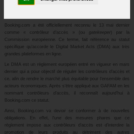
Plateformes en ligne
Publié le
24/05/2024
Booking.com a été officiellement reconnu le 13 mai dernier
comme « contrôleur d’accès » (ou
gatekeeper
) par la
Commission européenne. Ce terme, fait référence au statut
spécifique qu’accorde le Digital Market Acts (DMA) aux très
grandes plateformes en ligne.
Le DMA est un règlement européen entré en vigueur en mars
dernier qui a pour objectif de réguler les contrôleurs d’accès et
ce, afin de rendre le marché plus équitable pour l’ensemble des
acteurs économiques. Après s’être appliqué aux GAFAM en les
nommant contrôleurs d’accès, il reconnaît aujourd’hui à
Booking.com ce statut.
Ainsi, Booking.com va devoir se conformer à de nouvelles
obligations. En effet, l’une des mesures phares que ce
règlement impose aux contrôleurs d’accès est d’interdire la
promotion de leurs produits au détriment des autres