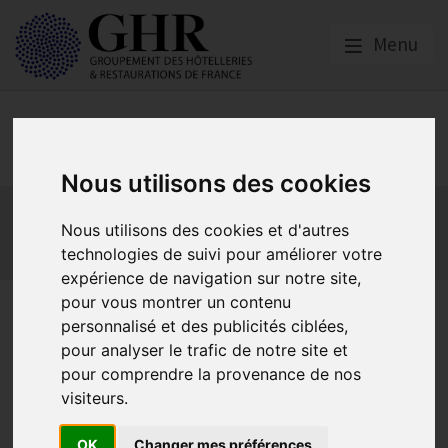
Menu
Europe & Numérique
Nous utilisons des cookies
Actualités
Plateformes en ligne
Nous utilisons des cookies et d'autres
Economie collaborative
Innovation et digitalisation
technologies de suivi pour améliorer votre
Mon Parc Num
Informatique
Europe
expérience de navigation sur notre site,
pour vous montrer un contenu
Les conséquences de
personnalisé et des publicités ciblées,
l’application du DMA par
pour analyser le trafic de notre site et
pour comprendre la provenance de nos
Booking.com
visiteurs.
OK
Changer mes préférences