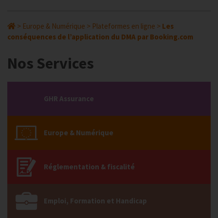
>
Europe & Numérique
>
Plateformes en ligne
>
Les
conséquences de l’application du DMA par Booking.com
Nos Services
GHR Assurance
Europe & Numérique
Réglementation & fiscalité
Emploi, Formation et Handicap