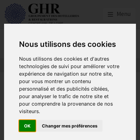
Menu
GHR Centre-Val de Loire
Nous utilisons des cookies
Nous utilisons des cookies et d'autres
technologies de suivi pour améliorer votre
expérience de navigation sur notre site,
Coordonnées des bureaux du
pour vous montrer un contenu
personnalisé et des publicités ciblées,
GHR Centre-Val de Loire
pour analyser le trafic de notre site et
pour comprendre la provenance de nos
visiteurs.
GHR Centre-Val de Loire
OK
Changer mes préférences
Publié le
23/10/2020
Bureau