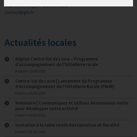
6 rue Louis Roguet 45000 Orléans
contact@ghr.fr
Actualités locales
Région Centre Val de Loire – Programme
d’accompagnement de l’hôtellerie rurale
Publié le
15/09/2023
Centre-Val de Loire | Lancement du Programme
d’Accompagnement de l’Hôtellerie Rurale (PAHR)
Publié le
05/05/2023
Webinaire | Communiquez et utilisez de nouveaux outils
pour développer votre activité
Publié le
09/02/2021
Invitation à la table ronde Restauration et Ruralité
Publié le
02/02/2021