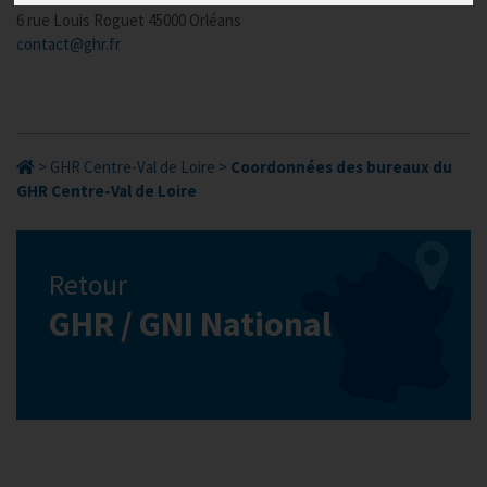
6 rue Louis Roguet 45000 Orléans
contact@ghr.fr
>
GHR Centre-Val de Loire
>
Coordonnées des bureaux du
GHR Centre-Val de Loire
Retour
GHR / GNI National