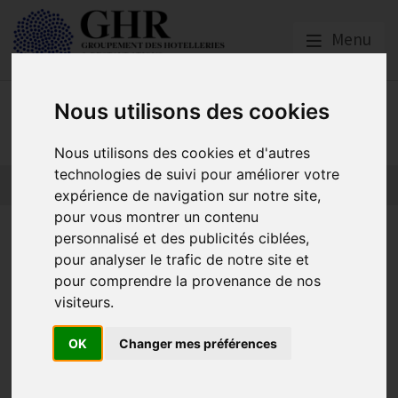
Menu
Nous utilisons des cookies
GHR Centre-Val de Loire
Nous utilisons des cookies et d'autres
technologies de suivi pour améliorer votre
expérience de navigation sur notre site,
pour vous montrer un contenu
Coordonnées des bureaux du
personnalisé et des publicités ciblées,
pour analyser le trafic de notre site et
GHR Centre-Val de Loire
pour comprendre la provenance de nos
visiteurs.
GHR Centre-Val de Loire
OK
Changer mes préférences
Publié le
23/10/2020
Bureau