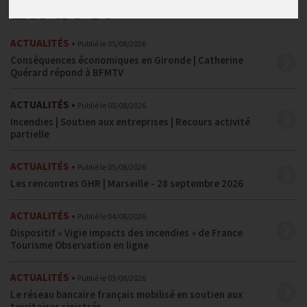
En bref
ACTUALITÉS
Publié le
05/08/2026
Conséquences économiques en Gironde | Catherine
Quérard répond à BFMTV
ACTUALITÉS
Publié le
05/08/2026
Incendies | Soutien aux entreprises | Recours activité
partielle
ACTUALITÉS
Publié le
05/08/2026
Les rencontres GHR | Marseille - 28 septembre 2026
ACTUALITÉS
Publié le
04/08/2026
Dispositif « Vigie impacts des incendies » de France
Tourisme Observation en ligne
ACTUALITÉS
Publié le
03/08/2026
Le réseau bancaire français mobilisé en soutien aux
territoires sinistrés