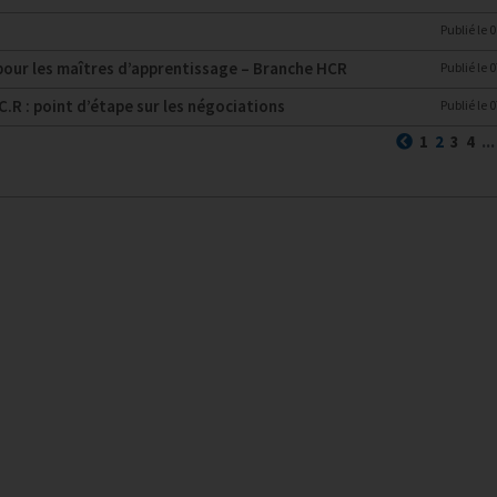
Publié le
0
 pour les maîtres d’apprentissage – Branche HCR
Publié le
0
C.R : point d’étape sur les négociations
Publié le
0
Précédent
(coura
1
2
3
4
...