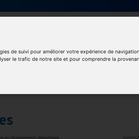
Actualités
Qui sommes nous ?
Formati
gies de suivi pour améliorer votre expérience de navigatio
lyser le trafic de notre site et pour comprendre la provenan
D-OUEST
GHR National
Partenaires
les
on au changement climatique
Publié le
2