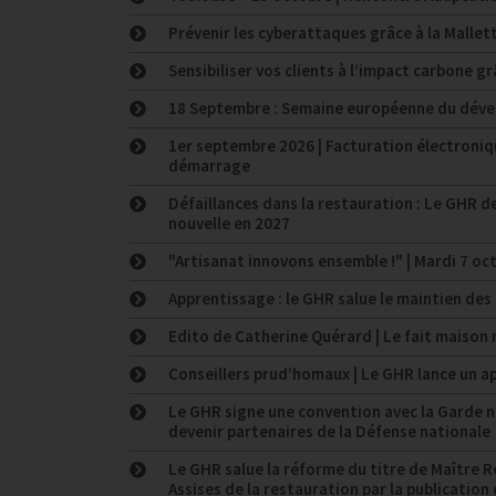
Prévenir les cyberattaques grâce à la Mallet
Sensibiliser vos clients à l’impact carbone 
18 Septembre : Semaine européenne du dév
1er septembre 2026 | Facturation électroniqu
démarrage
Défaillances dans la restauration : Le GHR
nouvelle en 2027
"Artisanat innovons ensemble !" | Mardi 7 oc
Apprentissage : le GHR salue le maintien des
Edito de Catherine Quérard | Le fait maison 
Conseillers prud’homaux | Le GHR lance un ap
Le GHR signe une convention avec la Garde na
devenir partenaires de la Défense nationale
Le GHR salue la réforme du titre de Maître 
Assises de la restauration par la publicatio