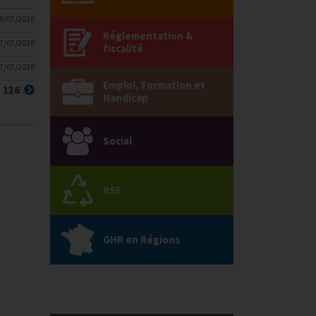
8/07/2026
Réglementation &
7/07/2026
fiscalité
7/07/2026
Emploi, Formation et
nte)
Suivant
136
Handicap
Social
RSE
GHR en Régions