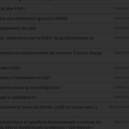
teCyber PRO !
Publié le
2
grâce aux simulateurs gratuits ADEME
Publié le
2
eloppement durable
Publié le
2
e : publication par la DGFIP du guide pratique de
Publié le
2
 demande au Gouvernement de renoncer à toute charge
Publié le
2
tobre 2026
Publié le
2
 aides à l’embauche en 2027
Publié le
1
mérite mieux qu’une obligation !
Publié le
1
pel à candidature !
Publié le
1
tionale et invite les hôtels, cafés et restaurants à
Mis à jour le
0
Restaurateur et appelle le Gouvernement à achever les
Publié le
1
n du décret modernisant la mention « fait maison »