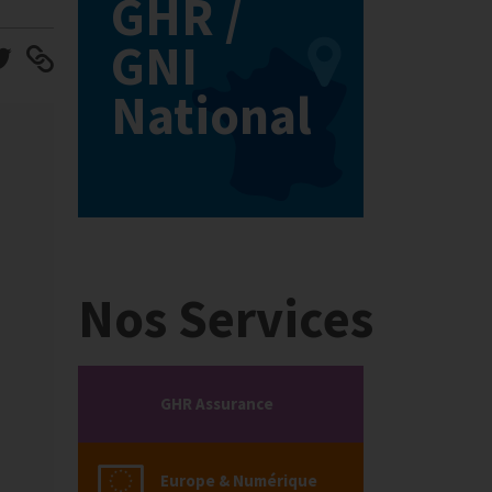
GHR /
GNI
National
Nos Services
GHR Assurance
Europe & Numérique