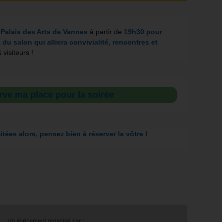
u
Palais des Arts de Vannes
à partir de
19h30 pour
a du salon qui alliera convivialité, rencontres et
visiteurs !
rve ma place pour la soirée
itées alors, pensez bien à réserver la vôtre !