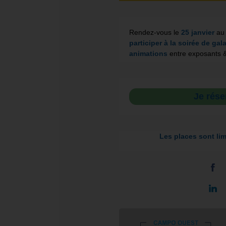
Rendez-vous le
25 janvier
a
participer à la soirée de gal
animations
entre exposants & 
Je rése
Les places sont lim