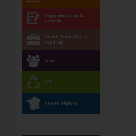
Réglementation &
fiscalité
Emploi, Formation et
Handicap
Social
RSE
GHR en Régions