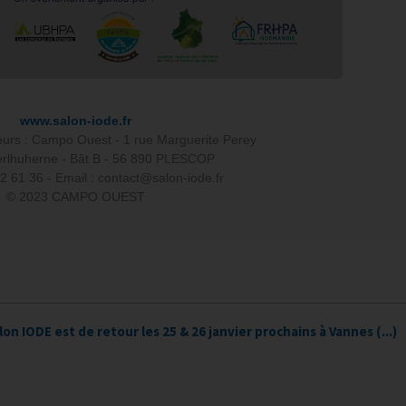
www.salon-iode.fr
eurs : Campo Ouest - 1 rue Marguerite Perey
rlhuherne - Bât B - 56 890 PLESCOP
42 61 36 - Email : contact@salon-iode.fr
© 2023 CAMPO OUEST
lon IODE est de retour les 25 & 26 janvier prochains à Vannes (...)