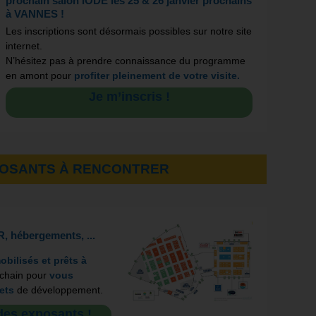
prochain salon IODE les 25 & 26 janvier prochains
à VANNES !
Les inscriptions sont désormais possibles sur notre site
internet.
N’hésitez pas à prendre connaissance du programme
en amont pour
profiter pleinement de votre visite.
Je m’inscris !
POSANTS À RENCONTRER
, hébergements, ...
obilisés et prêts à
ochain pour
vous
ets
de développement.
 des exposants !