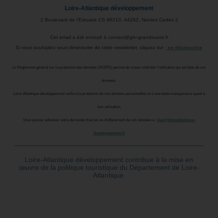
Loire-Atlantique développement
2 Boulevard de l’Estuaire CS 96210, 44262, Nantes Cedex 2
Cet email a été envoyé à contact@ghr-grandouest.fr
Si vous souhaitez vous désinscrire de cette newsletter, cliquez sur :
se désinscrire
Le Règlement général sur la protection des données (RGPD) permet de mieux contrôler l’utilisation qui est faite de vos
données.
Loire-Atlantique développement veille à la protection de vos données personnelles et à une totale transparence quant à
leur utilisation.
Vous pouvez adresser votre demande d’accès ou d’effacement de vos données à :
dpo@loireatlantique-
developpement.fr
Loire-Atlantique développement contribue à la mise en
œuvre de la politique touristique du Département de Loire-
Atlantique
.