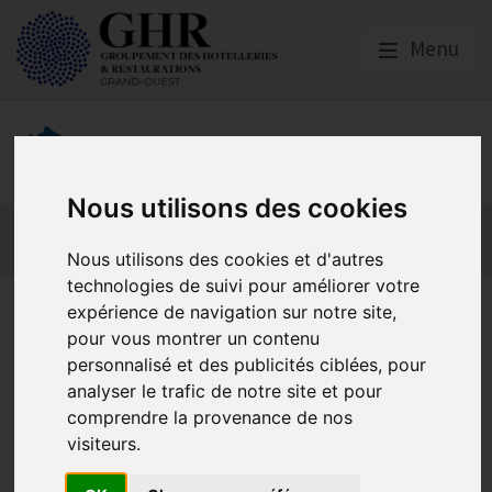
Menu
GHR GRAND-OUEST
Nous utilisons des cookies
Actualités
Qui sommes nous ?
Formations
GHR National
Partenaires
Nous utilisons des cookies et d'autres
technologies de suivi pour améliorer votre
Loire Atlantique | Demandez
expérience de navigation sur notre site,
pour vous montrer un contenu
votre passeport Tourisme
personnalisé et des publicités ciblées, pour
2026
analyser le trafic de notre site et pour
comprendre la provenance de nos
visiteurs.
Actualités locales