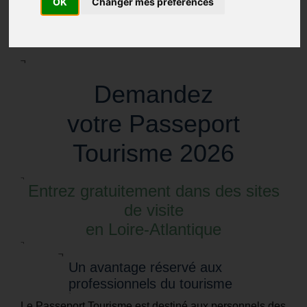
OK
Changer mes préférences
Publié le
20/05/2026
¬
Demandez
votre Passeport
Tourisme 2026
¬
Entrez gratuitement dans des sites
de visite
en Loire-Atlantique
¬
¬
Un avantage réservé aux
professionnels du tourisme
¬
Le Passeport Tourisme est destiné aux personnels des